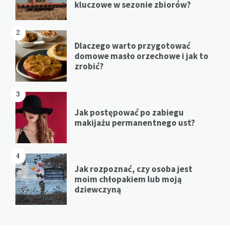
kluczowe w sezonie zbiorów?
2
Dlaczego warto przygotować
domowe masło orzechowe i jak to
zrobić?
3
Jak postępować po zabiegu
makijażu permanentnego ust?
4
Jak rozpoznać, czy osoba jest
moim chłopakiem lub moją
dziewczyną