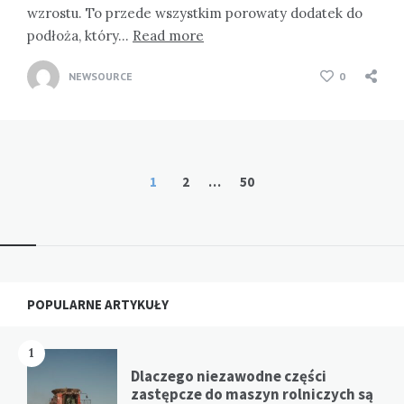
wzrostu. To przede wszystkim porowaty dodatek do
podłoża, który…
Read more
NEWSOURCE
0
Stronicowanie
1
2
…
50
wpisów
Widgets
POPULARNE ARTYKUŁY
1
Dlaczego niezawodne części
zastępcze do maszyn rolniczych są