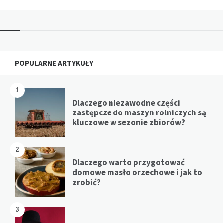
Widgets
POPULARNE ARTYKUŁY
1
Dlaczego niezawodne części
zastępcze do maszyn rolniczych są
kluczowe w sezonie zbiorów?
2
Dlaczego warto przygotować
domowe masło orzechowe i jak to
zrobić?
3