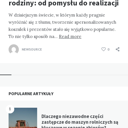
rodziny: od pomysłu do realizacji
W dzisiejszym świecie, w którym każdy pragnie
wyróżnić się z tłumu, tworzenie spersonalizowanych
koszulek i prezentów stało się wyjątkowo popularne.
To nie tylko sposób na…
Read more
NEWSOURCE
0
Widgets
POPULARNE ARTYKUŁY
1
Dlaczego niezawodne części
zastępcze do maszyn rolniczych są
kluczowe w sezonie zbiorów?