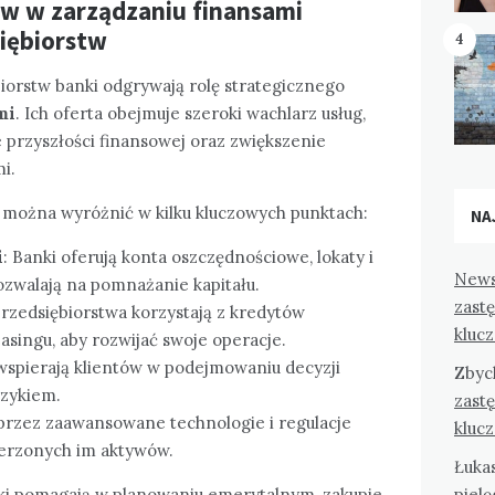
w w zarządzaniu finansami
siębiorstw
4
iorstw banki odgrywają rolę strategicznego
mi
. Ich oferta obejmuje szeroki wachlarz usług,
 przyszłości finansowej oraz zwiększenie
i.
można wyróżnić w kilku kluczowych punktach:
NA
i
: Banki oferują konta oszczędnościowe, lokaty i
News
ozwalają na pomnażanie kapitału.
zast
Przedsiębiorstwa korzystają z kredytów
kluc
asingu, aby rozwijać swoje operacje.
 wspierają klientów w podejmowaniu decyzji
Zbyc
yzykiem.
zast
przez zaawansowane technologie i regulacje
kluc
erzonych im aktywów.
Łuka
pielę
ki pomagają w planowaniu emerytalnym, zakupie