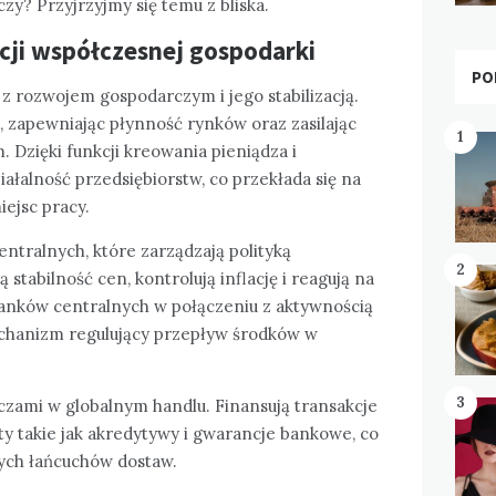
zy? Przyjrzyjmy się temu z bliska.
cji współczesnej gospodarki
PO
z rozwojem gospodarczym i jego stabilizacją.
i, zapewniając płynność rynków oraz zasilając
1
Dzięki funkcji kreowania pieniądza i
ałalność przedsiębiorstw, co przekłada się na
ejsc pracy.
ntralnych, które zarządzają polityką
2
 stabilność cen, kontrolują inflację i reagują na
anków centralnych w połączeniu z aktywnością
hanizm regulujący przepływ środków w
3
zami w globalnym handlu. Finansują transakcje
y takie jak akredytywy i gwarancje bankowe, co
ych łańcuchów dostaw.