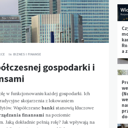
Cz
mo
ka
Ro
a 
RCE
In
BIZNES I FINANSE
półczesnej gospodarki i
ansami
Pr
we
(N
lę w funkcjonowaniu każdej gospodarki. Ich
we
radycyjne skojarzenia z lokowaniem
na
edytów. Współczesne
banki
stanowią kluczowe
pr
rządzania finansami
na poziomie
do
. Jaką dokładnie pełnią rolę? Jak wpływają na