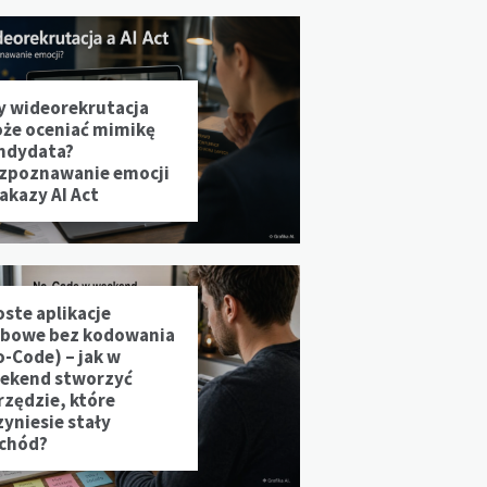
y wideorekrutacja
że oceniać mimikę
ndydata?
zpoznawanie emocji
zakazy AI Act
oste aplikacje
bowe bez kodowania
o-Code) – jak w
ekend stworzyć
rzędzie, które
zyniesie stały
chód?