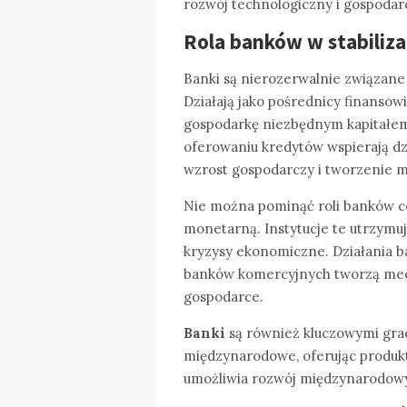
rozwój technologiczny i gospodarc
Rola banków w stabiliza
Banki są nierozerwalnie związane 
Działają jako pośrednicy finansow
gospodarkę niezbędnym kapitałem. 
oferowaniu kredytów wspierają dzi
wzrost gospodarczy i tworzenie mi
Nie można pominąć roli banków ce
monetarną. Instytucje te utrzymują
kryzysy ekonomiczne. Działania b
banków komercyjnych tworzą mec
gospodarce.
Banki
są również kluczowymi grac
międzynarodowe, oferując produkt
umożliwia rozwój międzynarodow