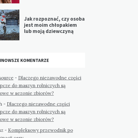
Jak rozpoznać, czy osoba
jest moim chłopakiem
lub moją dziewczyną
JNOWSZE KOMENTARZE
ource
-
Dlaczego niezawodne części
ępcze do maszyn rolniczych są
zowe w sezonie zbiorów?
h
-
Dlaczego niezawodne części
ępcze do maszyn rolniczych są
zowe w sezonie zbiorów?
sz
-
Kompleksowy przewodnik po
gnacji cery