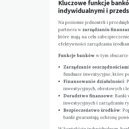
Kluczowe funkcje bankó
indywidualnymi i przed
Na poziomie jednostek i przedsięb
partnera w
zarządzaniu finansa
które mają na celu zabezpieczenie
efektywności zarządzania środkam
Funkcje banków
w tym obszarze 
Zarządzanie oszczędnościam
fundusze inwestycyjne, które p
Finansowanie działalności
: 
inwestycyjnych, obrotowych i le
Doradztwo finansowe
: Banki
inwestycyjnych i zarządzaniu r
Bezpieczeństwo środków
: Po
banki gwarantują ochronę powi
W kontekście indywidualnym, ban