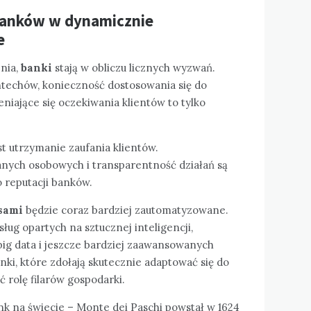
banków w dynamicznie
e
nia,
banki
stają w obliczu licznych wyzwań.
ntechów, konieczność dostosowania się do
iające się oczekiwania klientów to tylko
 utrzymanie zaufania klientów.
nych osobowych i transparentność działań są
o reputacji banków.
sami
będzie coraz bardziej zautomatyzowane.
ug opartych na sztucznej inteligencji,
ig data i jeszcze bardziej zaawansowanych
nki, które zdołają skutecznie adaptować się do
 rolę filarów gospodarki.
nk na świecie – Monte dei Paschi
powstał w 1624