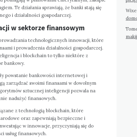
iem. Te działania sprawiają, że banki stają się
Wixe
ego i działalności gospodarczej.
domo
acji w sektorze finansowym
Tom
maki
prowadzania technologicznych innowacji, które
nsami i prowadzenia działalności gospodarczej.
ligencja i blockchain to tylko niektóre z
or bankowy.
ły powstanie bankowości internetowej i
mogą zarządzać swoimi finansami w dowolnym
gorytmów sztucznej inteligencji pozwala na
anie nadużyć finansowych.
ązane z technologią blockchain, które
narodowe oraz zapewniają bezpieczne i
inwestując w innowacje, przyczyniają się do
ci usług finansowych.