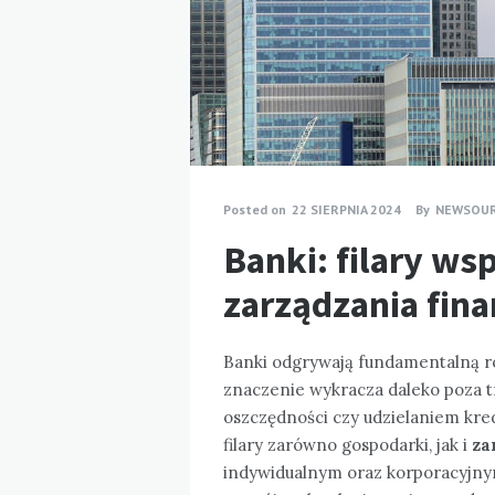
Posted on
22 SIERPNIA 2024
By
NEWSOU
Banki: filary ws
zarządzania fin
Banki odgrywają fundamentalną ro
znaczenie wykracza daleko poza t
oszczędności czy udzielaniem kr
filary zarówno gospodarki, jak i
za
indywidualnym oraz korporacyjnym