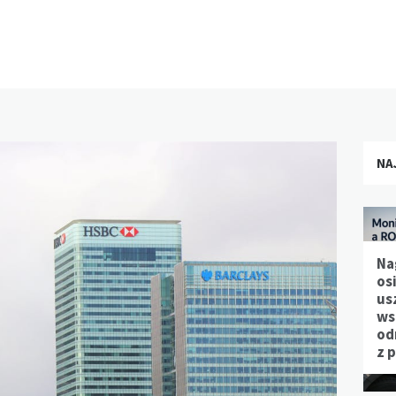
NA
Na
os
us
ws
od
z 