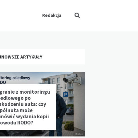
Redakcja
JNOWSZE ARTYKUŁY
granie z monitoringu
iedlowego po
zkodzeniu auta: czy
pólnota może
mówić wydania kopii
powodu RODO?