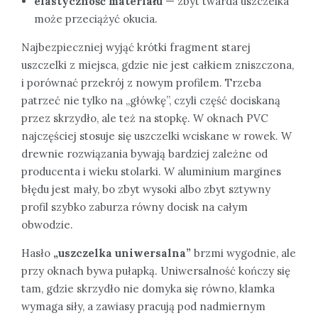
elastyczność materiału
— zbyt twarda uszczelka
może przeciążyć okucia.
Najbezpieczniej wyjąć krótki fragment starej
uszczelki z miejsca, gdzie nie jest całkiem zniszczona,
i porównać przekrój z nowym profilem. Trzeba
patrzeć nie tylko na „główkę”, czyli część dociskaną
przez skrzydło, ale też na stopkę. W oknach PVC
najczęściej stosuje się uszczelki wciskane w rowek. W
drewnie rozwiązania bywają bardziej zależne od
producenta i wieku stolarki. W aluminium margines
błędu jest mały, bo zbyt wysoki albo zbyt sztywny
profil szybko zaburza równy docisk na całym
obwodzie.
Hasło
„uszczelka uniwersalna”
brzmi wygodnie, ale
przy oknach bywa pułapką. Uniwersalność kończy się
tam, gdzie skrzydło nie domyka się równo, klamka
wymaga siły, a zawiasy pracują pod nadmiernym