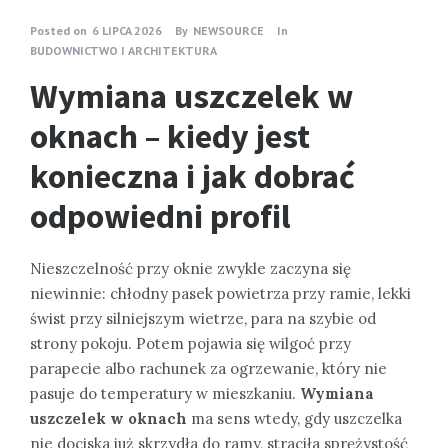
Posted on
6 LIPCA 2026
By
NEWSOURCE
In
BUDOWNICTWO I ARCHITEKTURA
Wymiana uszczelek w
oknach – kiedy jest
konieczna i jak dobrać
odpowiedni profil
Nieszczelność przy oknie zwykle zaczyna się
niewinnie: chłodny pasek powietrza przy ramie, lekki
świst przy silniejszym wietrze, para na szybie od
strony pokoju. Potem pojawia się wilgoć przy
parapecie albo rachunek za ogrzewanie, który nie
pasuje do temperatury w mieszkaniu.
Wymiana
uszczelek w oknach
ma sens wtedy, gdy uszczelka
nie dociska już skrzydła do ramy, straciła sprężystość