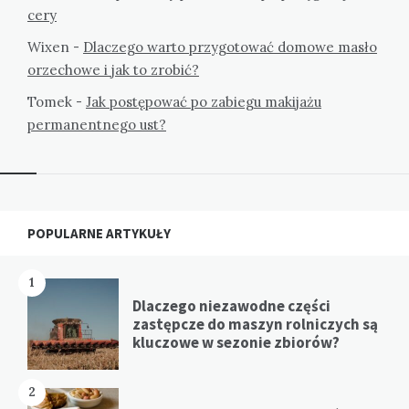
cery
Wixen
-
Dlaczego warto przygotować domowe masło
orzechowe i jak to zrobić?
Tomek
-
Jak postępować po zabiegu makijażu
permanentnego ust?
Widgets
POPULARNE ARTYKUŁY
1
Dlaczego niezawodne części
zastępcze do maszyn rolniczych są
kluczowe w sezonie zbiorów?
2