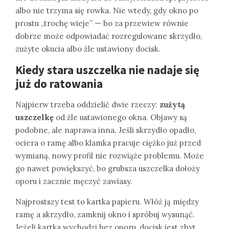
albo nie trzyma się rowka. Nie wtedy, gdy okno po
prostu „trochę wieje” — bo za przewiew równie
dobrze może odpowiadać rozregulowane skrzydło,
zużyte okucia albo źle ustawiony docisk.
Kiedy stara uszczelka nie nadaje się
już do ratowania
Najpierw trzeba oddzielić dwie rzeczy:
zużytą
uszczelkę
od źle ustawionego okna. Objawy są
podobne, ale naprawa inna. Jeśli skrzydło opadło,
ociera o ramę albo klamka pracuje ciężko już przed
wymianą, nowy profil nie rozwiąże problemu. Może
go nawet powiększyć, bo grubsza uszczelka dołoży
oporu i zacznie męczyć zawiasy.
Najprostszy test to kartka papieru. Włóż ją między
ramę a skrzydło, zamknij okno i spróbuj wysunąć.
Jeżeli kartka wychodzi bez oporu, docisk jest zbyt