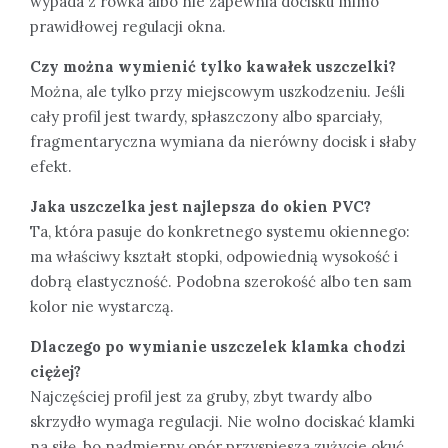
wypada z rowka albo nie zapewnia docisku mimo
prawidłowej regulacji okna.
Czy można wymienić tylko kawałek uszczelki?
Można, ale tylko przy miejscowym uszkodzeniu. Jeśli
cały profil jest twardy, spłaszczony albo sparciały,
fragmentaryczna wymiana da nierówny docisk i słaby
efekt.
Jaka uszczelka jest najlepsza do okien PVC?
Ta, która pasuje do konkretnego systemu okiennego:
ma właściwy kształt stopki, odpowiednią wysokość i
dobrą elastyczność. Podobna szerokość albo ten sam
kolor nie wystarczą.
Dlaczego po wymianie uszczelek klamka chodzi
ciężej?
Najczęściej profil jest za gruby, zbyt twardy albo
skrzydło wymaga regulacji. Nie wolno dociskać klamki
na siłę, bo nadmierny opór przyspiesza zużycie okuć.