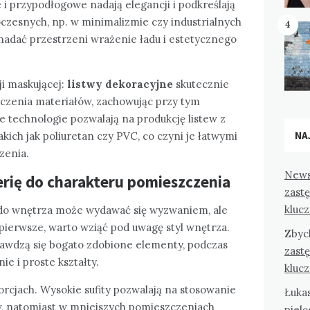
 i przypodłogowe nadają elegancji i podkreślają
czesnych, np. w minimalizmie czy industrialnych
4
y nadać przestrzeni wrażenie ładu i estetycznego
i maskującej:
listwy dekoracyjne
skutecznie
ączenia materiałów, zachowując przy tym
 technologie pozwalają na produkcję listew z
NA
akich jak poliuretan czy PVC, co czyni je łatwymi
zenia.
News
rię do charakteru pomieszczenia
zast
kluc
o wnętrza może wydawać się wyzwaniem, ale
 pierwsze, warto wziąć pod uwagę styl wnętrza.
Zbyc
awdzą się bogato zdobione elementy, podczas
zast
e i proste kształty.
kluc
orcjach. Wysokie sufity pozwalają na stosowanie
Łuka
w, natomiast w mniejszych pomieszczeniach
pielę