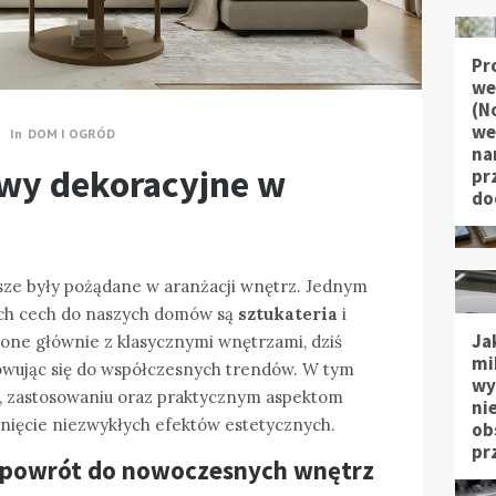
Pr
we
(N
we
In
DOM I OGRÓD
na
stwy dekoracyjne w
pr
do
sze były pożądane w aranżacji wnętrz. Jednym
ch cech do naszych domów są
sztukateria
i
Ja
zone głównie z klasycznymi wnętrzami, dziś
mi
sowując się do współczesnych trendów. W tym
wy
rii, zastosowaniu oraz praktycznym aspektom
ni
gnięcie niezwykłych efektów estetycznych.
ob
pr
jej powrót do nowoczesnych wnętrz