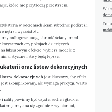
acje, które nie przytłoczą przestrzeni.
Wixe
domo
Tom
tukateria w odcieniach ścian subtelnie podkreśli
maki
a wnętrzu wyrazistości.
y przypodłogowe mogą chronić ściany przed
w korytarzach czy pokojach dziecięcych.
 Ci na luksusowym efekcie, wybierz modele z
nimalistyczne listwy będą lepsze.
tukaterii oraz listew dekoracyjnych
listew dekoracyjnych
jest kluczowy, aby efekt
ie jest skomplikowany, ale wymaga precyzji. Warto
:
i sufity powinny być czyste, suche i gładkie.
aterię przycina się zgodnie z wymiarami,