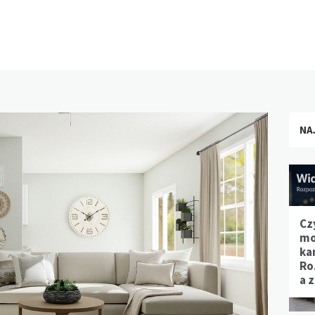
NA
Cz
mo
ka
Ro
a 