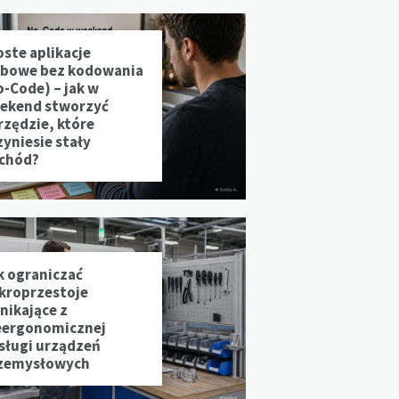
oste aplikacje
bowe bez kodowania
o-Code) – jak w
ekend stworzyć
rzędzie, które
zyniesie stały
chód?
k ograniczać
kroprzestoje
nikające z
eergonomicznej
sługi urządzeń
zemysłowych