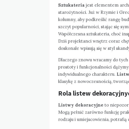
Sztukateria
jest elementem archi
starożytności. Już w Rzymie i Gr
kolumny, aby podkreślić rangę bud
szczyt popularności, stając się s
Współczesna sztukateria, choć ins
Dziś projektanci wnętrz coraz chęt
doskonale wpisują się w styl skan
Dlaczego znowu wracamy do tych 
prostoty i funkcjonalności dąży
indywidualnego charakteru.
List
klasykę z nowoczesnością, tworzą
Rola listew dekoracyjny
Listwy dekoracyjne
to niepozorn
Mogą pełnić zarówno funkcję prakt
rodzaju i umiejscowienia, potrafi