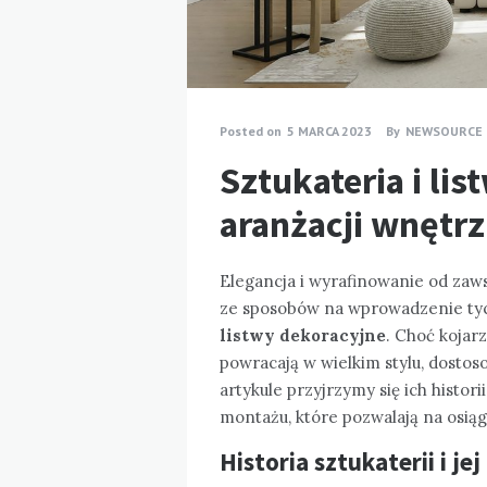
Posted on
5 MARCA 2023
By
NEWSOURCE
Sztukateria i li
aranżacji wnętrz
Elegancja i wyrafinowanie od zaw
ze sposobów na wprowadzenie ty
listwy dekoracyjne
. Choć kojar
powracają w wielkim stylu, dosto
artykule przyjrzymy się ich histo
montażu, które pozwalają na osią
Historia sztukaterii i 