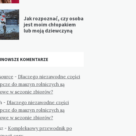
Jak rozpoznać, czy osoba
jest moim chłopakiem
lub moją dziewczyną
JNOWSZE KOMENTARZE
ource
-
Dlaczego niezawodne części
ępcze do maszyn rolniczych są
zowe w sezonie zbiorów?
h
-
Dlaczego niezawodne części
ępcze do maszyn rolniczych są
zowe w sezonie zbiorów?
sz
-
Kompleksowy przewodnik po
gnacji cery