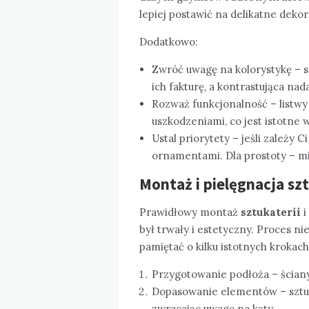
lepiej postawić na delikatne dekor
Dodatkowo:
Zwróć uwagę na kolorystykę – sz
ich fakturę, a kontrastująca nad
Rozważ funkcjonalność – listw
uszkodzeniami, co jest istotne 
Ustal priorytety – jeśli zależy
ornamentami. Dla prostoty – mi
Montaż i pielęgnacja sz
Prawidłowy montaż
sztukaterii
i
był trwały i estetyczny. Proces n
pamiętać o kilku istotnych krokach
Przygotowanie podłoża – ściany 
Dopasowanie elementów – sztuk
zwracając uwagę na kąty.