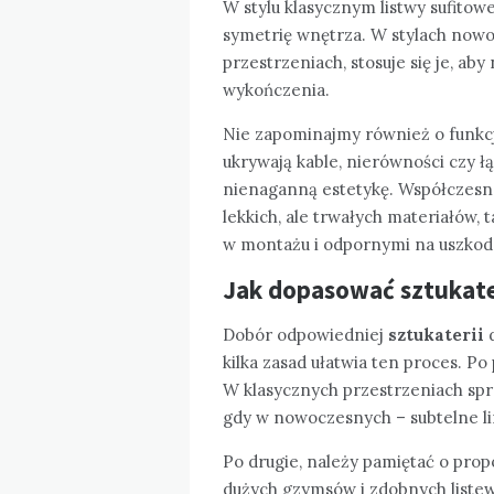
W stylu klasycznym listwy sufitowe
symetrię wnętrza. W stylach nowo
przestrzeniach, stosuje się je, ab
wykończenia.
Nie zapominajmy również o funkcj
ukrywają kable, nierówności czy ł
nienaganną estetykę. Współczesne
lekkich, ale trwałych materiałów, t
w montażu i odpornymi na uszkod
Jak dopasować sztukate
Dobór odpowiedniej
sztukaterii
d
kilka zasad ułatwia ten proces. Po
W klasycznych przestrzeniach spr
gdy w nowoczesnych – subtelne lini
Po drugie, należy pamiętać o prop
dużych gzymsów i zdobnych liste