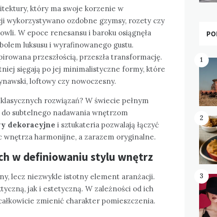
tektury, który ma swoje korzenie w
ecji wykorzystywano ozdobne gzymsy, rozety czy
owli. W epoce renesansu i baroku osiągnęła
PO
ymbolem luksusu i wyrafinowanego gustu.
pirowana przeszłością, przeszła transformację.
1
niej sięgają po jej minimalistyczne formy, które
dynawski, loftowy czy nowoczesny.
klasycznych rozwiązań? W świecie pełnym
my do subtelnego nadawania wnętrzom
2
wy dekoracyjne
i sztukateria pozwalają łączyć
c wnętrza harmonijne, a zarazem oryginalne.
ch w definiowaniu stylu wnętrz
3
y, lecz niezwykle istotny element aranżacji.
yczną, jak i estetyczną. W zależności od ich
ą całkowicie zmienić charakter pomieszczenia.