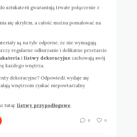
e do sztukaterii gwarantują trwałe połączenie z
nia się akrylem, a całość można pomalować na
teriały są na tyle odporne, że nie wymagają
rczy regularne odkurzanie i delikatne przetarcie
ukateria
i
listwy dekoracyjne
zachowają swój
obę każdego wnętrza.
enty dekoracyjne? Odpowiedź wydaje się
walają wnętrzom zyskać niepowtarzalny
z tutaj:
listwy przypodłogowe
.
0
0