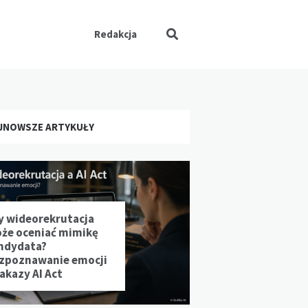
Redakcja
JNOWSZE ARTYKUŁY
y wideorekrutacja
że oceniać mimikę
ndydata?
zpoznawanie emocji
zakazy AI Act