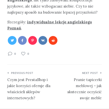
angielskiego
, nie tylko zdobywasz kompetencje
językowe, ale także wzbogacasz siebie. Czy to nie
najlepszy sposób na budowanie lepszej przyszłości?
Szczegóły:
indywidualne lekcje angielskiego
Poznań
.
0
0
Nawigacja
PREVIOUS POST
NEXT POST
wpisu
Czym jest PrestaShop i
Pranie tapicerki
jakie korzyści oferuje dla
meblowej – jak
właścicieli sklepów
skutecznie oczyścić
internetowych?
swoje meble