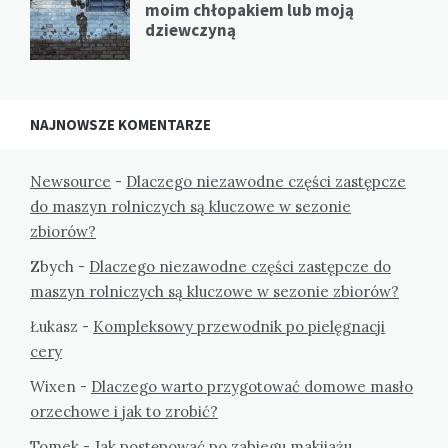
moim chłopakiem lub moją
dziewczyną
NAJNOWSZE KOMENTARZE
Newsource
-
Dlaczego niezawodne części zastępcze
do maszyn rolniczych są kluczowe w sezonie
zbiorów?
Zbych
-
Dlaczego niezawodne części zastępcze do
maszyn rolniczych są kluczowe w sezonie zbiorów?
Łukasz
-
Kompleksowy przewodnik po pielęgnacji
cery
Wixen
-
Dlaczego warto przygotować domowe masło
orzechowe i jak to zrobić?
Tomek
-
Jak postępować po zabiegu makijażu