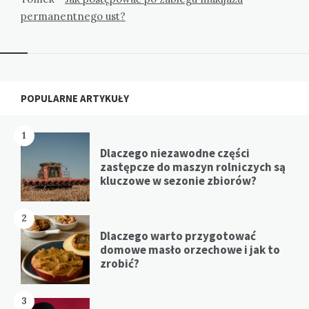
permanentnego ust?
Widgets
POPULARNE ARTYKUŁY
1
Dlaczego niezawodne części
zastępcze do maszyn rolniczych są
kluczowe w sezonie zbiorów?
2
Dlaczego warto przygotować
domowe masło orzechowe i jak to
zrobić?
3