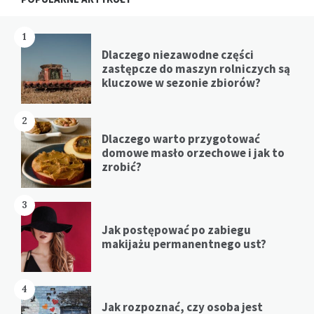
1
Dlaczego niezawodne części
zastępcze do maszyn rolniczych są
kluczowe w sezonie zbiorów?
2
Dlaczego warto przygotować
domowe masło orzechowe i jak to
zrobić?
3
Jak postępować po zabiegu
makijażu permanentnego ust?
4
Jak rozpoznać, czy osoba jest