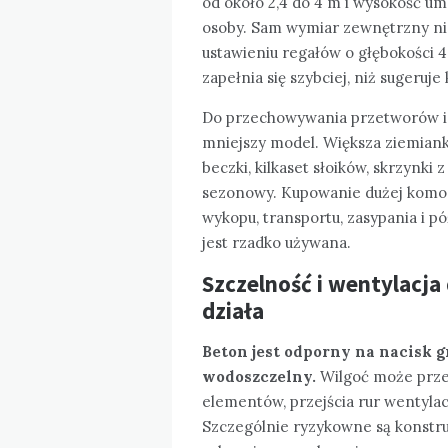
od około 2,4 do 4 m i wysokość um
osoby. Sam wymiar zewnętrzny nie 
ustawieniu regałów o głębokości 
zapełnia się szybciej, niż sugeruje 
Do przechowywania przetworów i 
mniejszy model. Większa ziemianka
beczki, kilkaset słoików, skrzynki
sezonowy. Kupowanie dużej komory
wykopu, transportu, zasypania i pó
jest rzadko używana.
Szczelność i wentylacja
działa
Beton jest odporny na nacisk g
wodoszczelny.
Wilgoć może przed
elementów, przejścia rur wentylac
Szczególnie ryzykowne są konstru