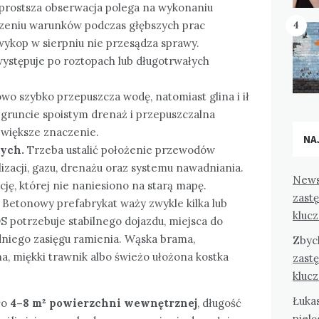
prostsza obserwacja polega na wykonaniu
zeniu warunków podczas głębszych prac
4
ykop w sierpniu nie przesądza sprawy.
ystępuje po roztopach lub długotrwałych
wo szybko przepuszcza wodę, natomiast glina i ił
a gruncie spoistym drenaż i przepuszczalna
 większe znaczenie.
NA
nych.
Trzeba ustalić położenie przewodów
izacji, gazu, drenażu oraz systemu nawadniania.
News
ję, której nie naniesiono na starą mapę.
zast
Betonowy prefabrykat waży zwykle kilka lub
kluc
S potrzebuje stabilnego dojazdu, miejsca do
dniego zasięgu ramienia. Wąska brama,
Zbyc
a, miękki trawnik albo świeżo ułożona kostka
zast
kluc
Łuka
ło
4–8 m² powierzchni wewnętrznej
, długość
pielę