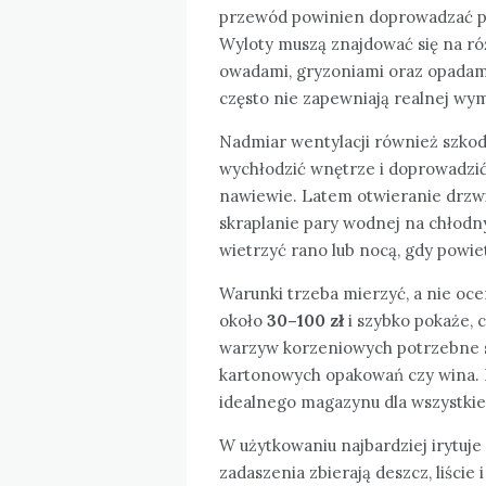
przewód powinien doprowadzać pow
Wyloty muszą znajdować się na ró
owadami, gryzoniami oraz opadami
często nie zapewniają realnej wy
Nadmiar wentylacji również szkod
wychłodzić wnętrze i doprowadzi
nawiewie. Latem otwieranie drzw
skraplanie pary wodnej na chłodny
wietrzyć rano lub nocą, gdy powie
Warunki trzeba mierzyć, a nie oce
około
30–100 zł
i szybko pokaże, 
warzyw korzeniowych potrzebne s
kartonowych opakowań czy wina. N
idealnego magazynu dla wszystkie
W użytkowaniu najbardziej irytuje
zadaszenia zbierają deszcz, liście i 