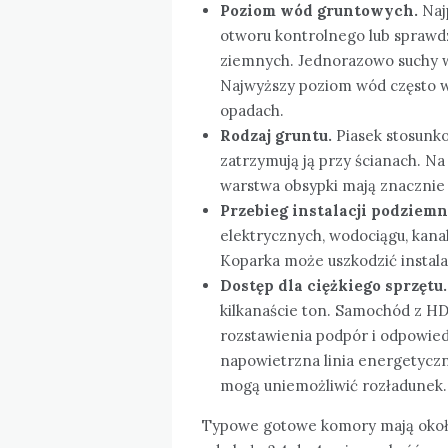
Poziom wód gruntowych.
Naj
otworu kontrolnego lub sprawd
ziemnych. Jednorazowo suchy w
Najwyższy poziom wód często w
opadach.
Rodzaj gruntu.
Piasek stosunko
zatrzymują ją przy ścianach. N
warstwa obsypki mają znacznie
Przebieg instalacji podziem
elektrycznych, wodociągu, kanal
Koparka może uszkodzić instalac
Dostęp dla ciężkiego sprzętu.
kilkanaście ton. Samochód z HD
rozstawienia podpór i odpowie
napowietrzna linia energetyczn
mogą uniemożliwić rozładunek.
Typowe gotowe komory mają oko