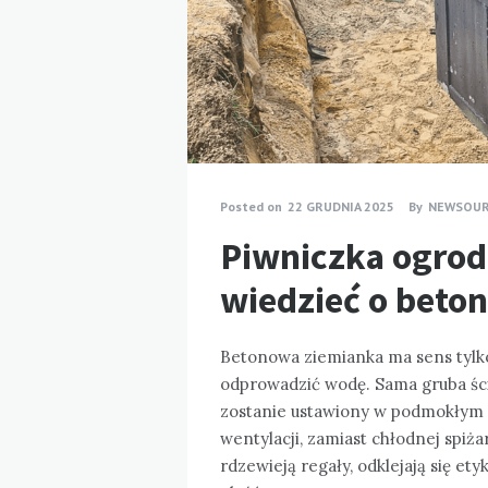
Posted on
22 GRUDNIA 2025
By
NEWSOU
Piwniczka ogrod
wiedzieć o beto
Betonowa ziemianka ma sens tylko
odprowadzić wodę. Sama gruba ścia
zostanie ustawiony w podmokłym gr
wentylacji, zamiast chłodnej spiż
rdzewieją regały, odklejają się et