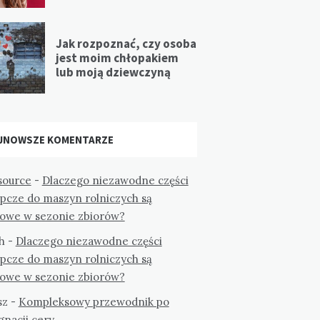
Jak rozpoznać, czy osoba
jest moim chłopakiem
lub moją dziewczyną
JNOWSZE KOMENTARZE
ource
-
Dlaczego niezawodne części
ępcze do maszyn rolniczych są
zowe w sezonie zbiorów?
h
-
Dlaczego niezawodne części
ępcze do maszyn rolniczych są
zowe w sezonie zbiorów?
sz
-
Kompleksowy przewodnik po
gnacji cery