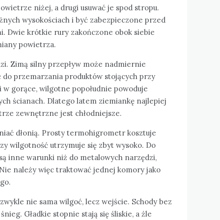
ietrze niżej, a drugi usuwać je spod stropu.
żnych wysokościach i być zabezpieczone przed
. Dwie krótkie rury zakończone obok siebie
miany powietrza.
zi. Zimą silny przepływ może nadmiernie
ć do przemarzania produktów stojących przy
i w gorące, wilgotne popołudnie powoduje
ch ścianach. Dlatego latem ziemiankę najlepiej
trze zewnętrzne jest chłodniejsze.
niać dłonią. Prosty termohigrometr kosztuje
czy wilgotność utrzymuje się zbyt wysoko. Do
ą inne warunki niż do metalowych narzędzi,
ie należy więc traktować jednej komory jako
go.
 zwykle nie sama wilgoć, lecz wejście. Schody bez
śnieg. Gładkie stopnie stają się śliskie, a źle