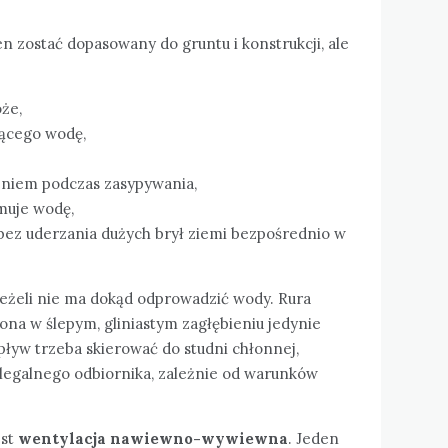
 zostać dopasowany do gruntu i konstrukcji, ale
że,
ącego wodę,
eniem podczas zasypywania,
muje wodę,
ez uderzania dużych brył ziemi bezpośrednio w
jeżeli nie ma dokąd odprowadzić wody. Rura
ona w ślepym, gliniastym zagłębieniu jedynie
dpływ trzeba skierować do studni chłonnej,
 legalnego odbiornika, zależnie od warunków
est
wentylacja nawiewno-wywiewna
. Jeden