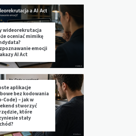
y wideorekrutacja
że oceniać mimikę
ndydata?
zpoznawanie emocji
zakazy AI Act
oste aplikacje
bowe bez kodowania
o-Code) – jak w
ekend stworzyć
rzędzie, które
zyniesie stały
chód?