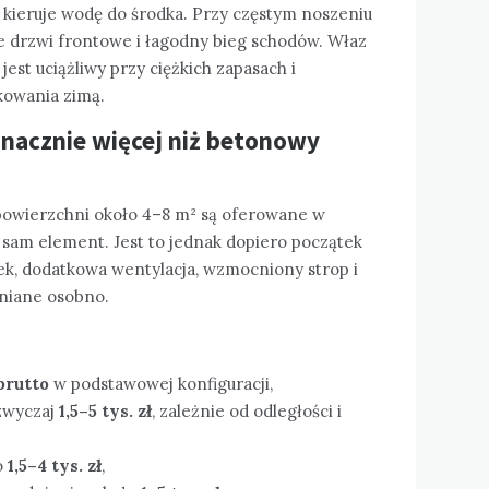
kieruje wodę do środka. Przy częstym noszeniu
e drzwi frontowe i łagodny bieg schodów. Właz
jest uciążliwy przy ciężkich zapasach i
kowania zimą.
znacznie więcej niż betonowy
owierzchni około 4–8 m² są oferowane w
 sam element. Jest to jednak dopiero początek
ek, dodatkowa wentylacja, wzmocniony strop i
niane osobno.
 brutto
w podstawowej konfiguracji,
azwyczaj
1,5–5 tys. zł
, zależnie od odległości i
o
1,5–4 tys. zł
,