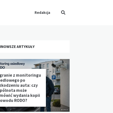
Redakcja
JNOWSZE ARTYKUŁY
granie z monitoringu
iedlowego po
zkodzeniu auta: czy
pólnota może
mówić wydania kopii
powodu RODO?