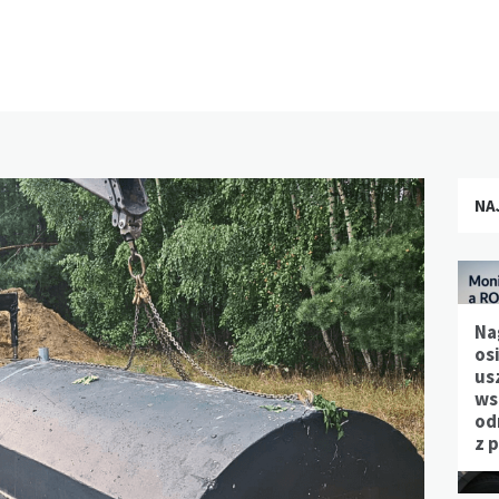
NA
Na
os
us
ws
od
z 