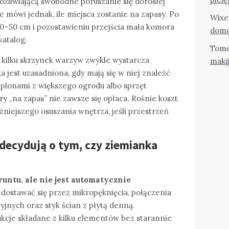
ożliwiającą swobodne poruszanie się dorosłej
mówi jednak, ile miejsca zostanie na zapasy. Po
Wixe
40–50 cm i pozostawieniu przejścia mała komora
domo
katalog.
Tom
kilku skrzynek warzyw zwykle wystarcza
maki
 jest uzasadniona, gdy mają się w niej znaleźć
 z plonami z większego ogrodu albo sprzęt
 „na zapas” nie zawsze się opłaca. Rośnie koszt
źniejszego osuszania wnętrza, jeśli przestrzeń
 decydują o tym, czy ziemianka
runtu, ale nie jest automatycznie
ostawać się przez mikropęknięcia, połączenia
yjnych oraz styk ścian z płytą denną.
kcje składane z kilku elementów bez starannie