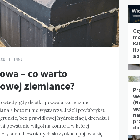
Cz
mo
ka
Ro
a 
RCE
In
INNE
owa – co warto
nowej ziemiance?
Pr
we
(N
 wtedy, gdy działka pozwala skutecznie
we
na z betonu nie wystarczy. Jeżeli prefabrykat
na
uncie, bez prawidłowej hydroizolacji, drenażu i
pr
arni powstanie wilgotna komora, w której
do
ykiety, a na drewnianych skrzynkach pojawia się