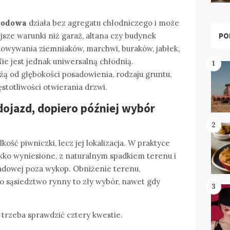
rodowa
działa bez agregatu chłodniczego i może
PO
ejsze warunki niż garaż, altana czy budynek
howywania ziemniaków, marchwi, buraków, jabłek,
ie jest jednak uniwersalną chłodnią.
1
ą od głębokości posadowienia, rodzaju gruntu,
ęstotliwości otwierania drzwi.
dojazd, dopiero później wybór
2
kość piwniczki, lecz jej lokalizacja. W praktyce
lekko wyniesione, z naturalnym spadkiem terenu i
adowej poza wykop. Obniżenie terenu,
o sąsiedztwo rynny to zły wybór, nawet gdy
3
trzeba sprawdzić cztery kwestie.