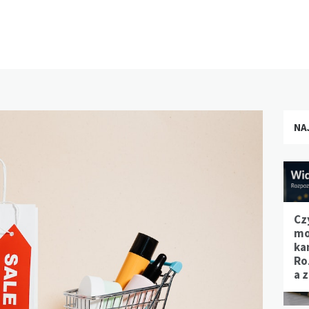
NA
Cz
mo
ka
Ro
a 