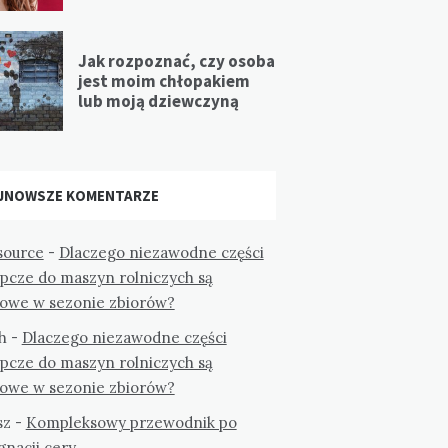
Jak rozpoznać, czy osoba
jest moim chłopakiem
lub moją dziewczyną
JNOWSZE KOMENTARZE
ource
-
Dlaczego niezawodne części
ępcze do maszyn rolniczych są
zowe w sezonie zbiorów?
h
-
Dlaczego niezawodne części
ępcze do maszyn rolniczych są
zowe w sezonie zbiorów?
sz
-
Kompleksowy przewodnik po
gnacji cery