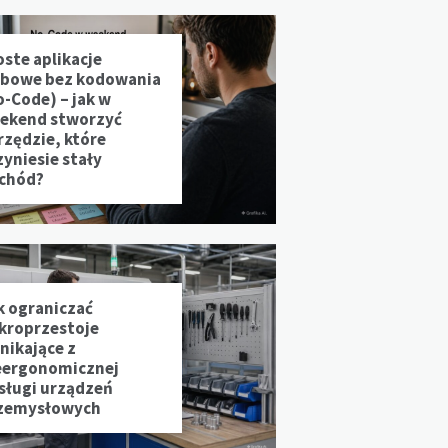
oste aplikacje
bowe bez kodowania
o-Code) – jak w
ekend stworzyć
rzędzie, które
zyniesie stały
chód?
k ograniczać
kroprzestoje
nikające z
eergonomicznej
sługi urządzeń
zemysłowych