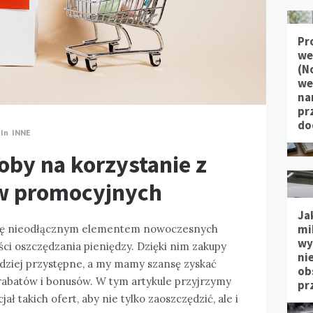
Pr
we
(N
we
na
pr
do
In
INNE
oby na korzystanie z
w promocyjnych
Ja
mi
 się nieodłącznym elementem nowoczesnych
wy
ci oszczędzania pieniędzy. Dzięki nim zakupy
ni
rdziej przystępne, a my mamy szansę zyskać
ob
 rabatów i bonusów. W tym artykule przyjrzymy
pr
ał takich ofert, aby nie tylko zaoszczędzić, ale i