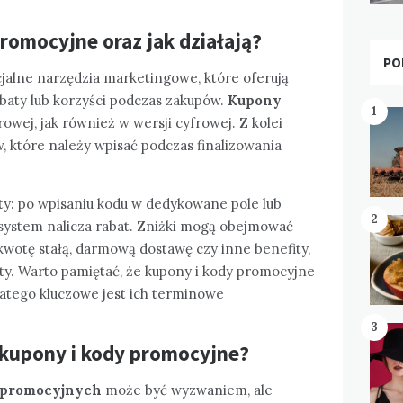
romocyjne oraz jak działają?
PO
jalne narzędzia marketingowe, które oferują
aty lub korzyści podczas zakupów.
Kupony
1
wej, jak również w wersji cyfrowej. Z kolei
, które należy wpisać podczas finalizowania
ty: po wpisaniu kodu w dedykowane pole lub
2
 system nalicza rabat. Zniżki mogą obejmować
kwotę stałą, darmową dostawę czy inne benefity,
ty. Warto pamiętać, że kupony i kody promocyjne
latego kluczowe jest ich terminowe
3
 kupony i kody promocyjne?
promocyjnych
może być wyzwaniem, ale