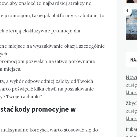
ów, aby znaleźć te najbardziej atrakcyjne.
4
promocjom, takie jak platformy z rabatami, to
ek oferują ekskluzywne promocje dla
ne miejsce na wyszukiwanie okazji, szczególnie
ych.
NA
 promocjom pozwalają na łatwe porównanie
m miejscu.
News
ty, a wybór odpowiedniej zależy od Twoich
zast
arto poświęcić kilku chwil na poszukiwanie
kluc
żyć Twoje rachunki?
Zbyc
ystać kody promocyjne w
zast
kluc
Łuka
 maksymalne korzyści, warto stosować się do
pielę