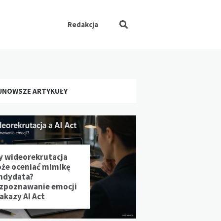
Redakcja
JNOWSZE ARTYKUŁY
y wideorekrutacja
że oceniać mimikę
ndydata?
zpoznawanie emocji
zakazy AI Act