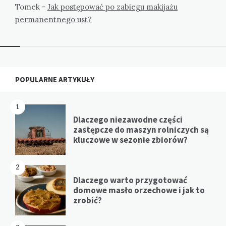
Tomek
-
Jak postępować po zabiegu makijażu
permanentnego ust?
Widgets
POPULARNE ARTYKUŁY
1
Dlaczego niezawodne części
zastępcze do maszyn rolniczych są
kluczowe w sezonie zbiorów?
2
Dlaczego warto przygotować
domowe masło orzechowe i jak to
zrobić?