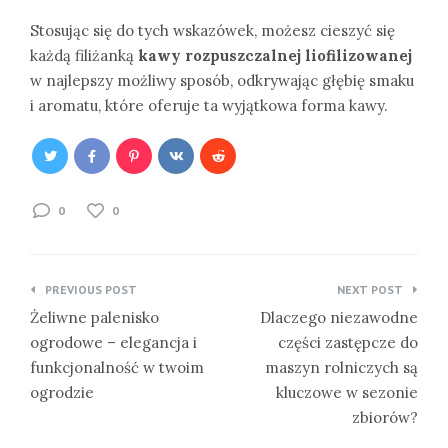
Stosując się do tych wskazówek, możesz cieszyć się
każdą filiżanką
kawy rozpuszczalnej liofilizowanej
w najlepszy możliwy sposób, odkrywając głębię smaku
i aromatu, które oferuje ta wyjątkowa forma kawy.
0
0
Nawigacja
PREVIOUS POST
NEXT POST
wpisu
Żeliwne palenisko
Dlaczego niezawodne
ogrodowe – elegancja i
części zastępcze do
funkcjonalność w twoim
maszyn rolniczych są
ogrodzie
kluczowe w sezonie
zbiorów?