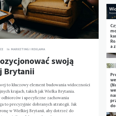
Cz
mo
ka
Ro
a 
CE
In
MARKETING I REKLAMA
pozycjonować swoją
j Brytanii
Pr
we
(N
wej to kluczowy element budowania widoczności
we
nych krajach, takich jak Wielka Brytania.
na
 odbiorców i specyficzne zachowania
pr
 to precyzyjnie dobranych strategii. Jak
do
onę w Wielkiej Brytanii, aby dotrzeć do