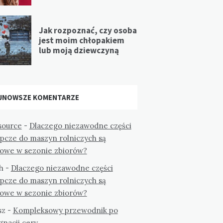
Jak rozpoznać, czy osoba
jest moim chłopakiem
lub moją dziewczyną
JNOWSZE KOMENTARZE
ource
-
Dlaczego niezawodne części
ępcze do maszyn rolniczych są
zowe w sezonie zbiorów?
h
-
Dlaczego niezawodne części
ępcze do maszyn rolniczych są
zowe w sezonie zbiorów?
sz
-
Kompleksowy przewodnik po
gnacji cery