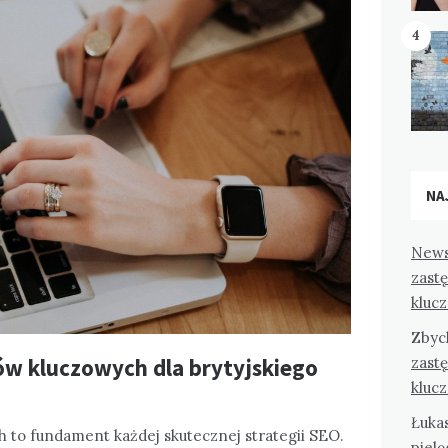
4
NA
News
zast
kluc
Zbyc
zast
w kluczowych dla brytyjskiego
kluc
Łuka
 to fundament każdej skutecznej strategii SEO.
pielę