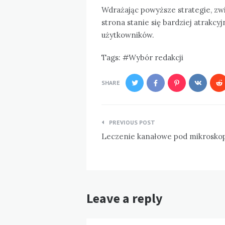
Wdrażając powyższe strategie, zwi
strona stanie się bardziej atrakcy
użytkowników.
Tags:
Wybór redakcji
SHARE
Nawigacja
PREVIOUS POST
wpisu
Leczenie kanałowe pod mikrosk
Leave a reply