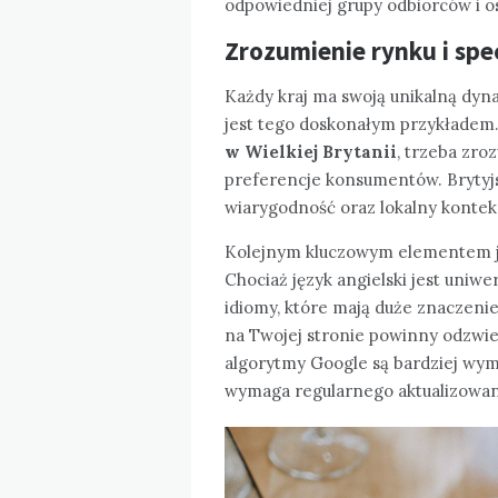
odpowiedniej grupy odbiorców i o
Zrozumienie rynku i spec
Każdy kraj ma swoją unikalną dyn
jest tego doskonałym przykładem
w Wielkiej Brytanii
, trzeba zro
preferencje konsumentów. Brytyjsc
wiarygodność oraz lokalny kontek
Kolejnym kluczowym elementem jes
Chociaż język angielski jest uniwer
idiomy, które mają duże znaczeni
na Twojej stronie powinny odzwie
algorytmy Google są bardziej wymag
wymaga regularnego aktualizowani