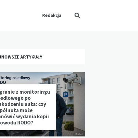
Redakcja
JNOWSZE ARTYKUŁY
granie z monitoringu
iedlowego po
zkodzeniu auta: czy
pólnota może
mówić wydania kopii
powodu RODO?