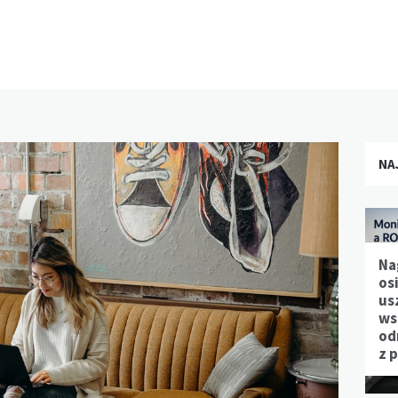
NA
Na
os
us
ws
od
z 