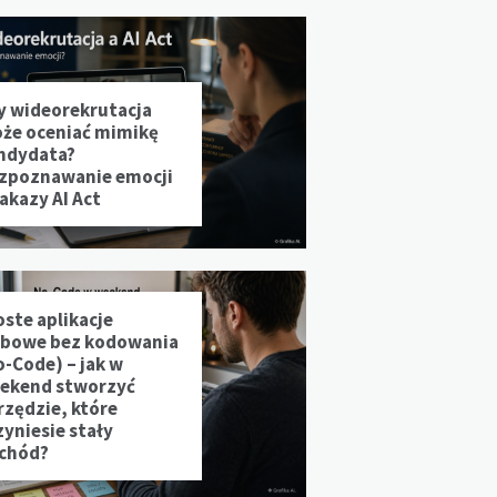
y wideorekrutacja
że oceniać mimikę
ndydata?
zpoznawanie emocji
zakazy AI Act
oste aplikacje
bowe bez kodowania
o-Code) – jak w
ekend stworzyć
rzędzie, które
zyniesie stały
chód?