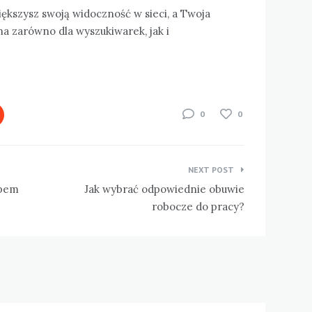
ększysz swoją widoczność w sieci, a Twoja
jna zarówno dla wyszukiwarek, jak i
0
0
NEXT POST
opem
Jak wybrać odpowiednie obuwie
robocze do pracy?