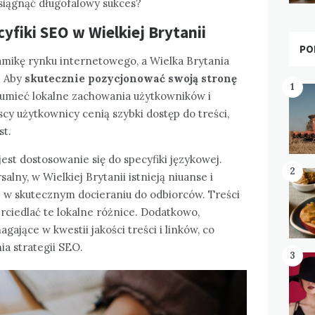
siągnąć długofalowy sukces?
yfiki SEO w Wielkiej Brytanii
PO
amikę rynku internetowego, a Wielka Brytania
. Aby
skutecznie pozycjonować swoją stronę
1
zumieć lokalne zachowania użytkowników i
y użytkownicy cenią szybki dostęp do treści,
st.
t dostosowanie się do specyfiki językowej.
2
salny, w Wielkiej Brytanii istnieją niuanse i
e w skutecznym docieraniu do odbiorców. Treści
rciedlać te lokalne różnice. Dodatkowo,
ające w kwestii jakości treści i linków, co
a strategii SEO.
3