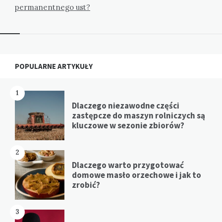
permanentnego ust?
Widgets
POPULARNE ARTYKUŁY
1
Dlaczego niezawodne części
zastępcze do maszyn rolniczych są
kluczowe w sezonie zbiorów?
2
Dlaczego warto przygotować
domowe masło orzechowe i jak to
zrobić?
3