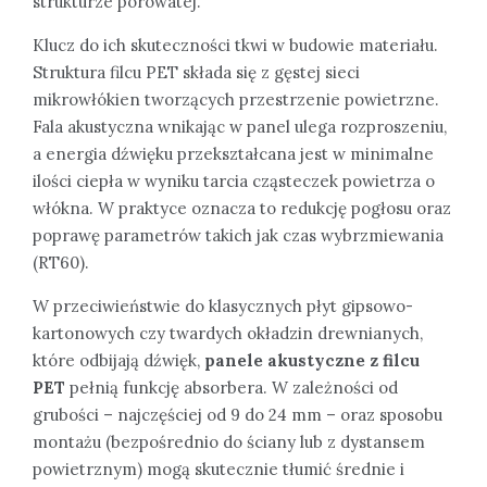
strukturze porowatej.
Klucz do ich skuteczności tkwi w budowie materiału.
Struktura filcu PET składa się z gęstej sieci
mikrowłókien tworzących przestrzenie powietrzne.
Fala akustyczna wnikając w panel ulega rozproszeniu,
a energia dźwięku przekształcana jest w minimalne
ilości ciepła w wyniku tarcia cząsteczek powietrza o
włókna. W praktyce oznacza to redukcję pogłosu oraz
poprawę parametrów takich jak czas wybrzmiewania
(RT60).
W przeciwieństwie do klasycznych płyt gipsowo-
kartonowych czy twardych okładzin drewnianych,
które odbijają dźwięk,
panele akustyczne z filcu
PET
pełnią funkcję absorbera. W zależności od
grubości – najczęściej od 9 do 24 mm – oraz sposobu
montażu (bezpośrednio do ściany lub z dystansem
powietrznym) mogą skutecznie tłumić średnie i