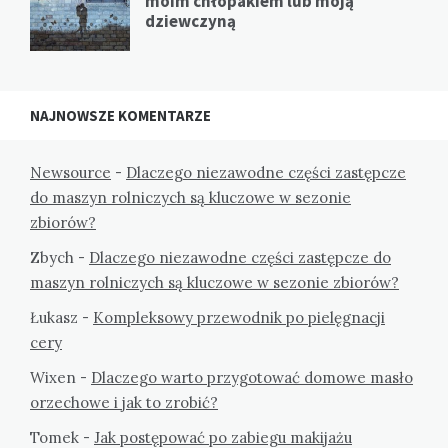
moim chłopakiem lub moją
dziewczyną
NAJNOWSZE KOMENTARZE
Newsource
-
Dlaczego niezawodne części zastępcze
do maszyn rolniczych są kluczowe w sezonie
zbiorów?
Zbych
-
Dlaczego niezawodne części zastępcze do
maszyn rolniczych są kluczowe w sezonie zbiorów?
Łukasz
-
Kompleksowy przewodnik po pielęgnacji
cery
Wixen
-
Dlaczego warto przygotować domowe masło
orzechowe i jak to zrobić?
Tomek
-
Jak postępować po zabiegu makijażu