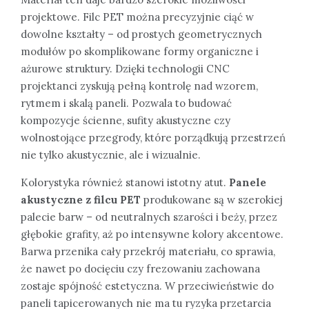
projektowe. Filc PET można precyzyjnie ciąć w
dowolne kształty – od prostych geometrycznych
modułów po skomplikowane formy organiczne i
ażurowe struktury. Dzięki technologii CNC
projektanci zyskują pełną kontrolę nad wzorem,
rytmem i skalą paneli. Pozwala to budować
kompozycje ścienne, sufity akustyczne czy
wolnostojące przegrody, które porządkują przestrzeń
nie tylko akustycznie, ale i wizualnie.
Kolorystyka również stanowi istotny atut.
Panele
akustyczne z filcu PET
produkowane są w szerokiej
palecie barw – od neutralnych szarości i beży, przez
głębokie grafity, aż po intensywne kolory akcentowe.
Barwa przenika cały przekrój materiału, co sprawia,
że nawet po docięciu czy frezowaniu zachowana
zostaje spójność estetyczna. W przeciwieństwie do
paneli tapicerowanych nie ma tu ryzyka przetarcia