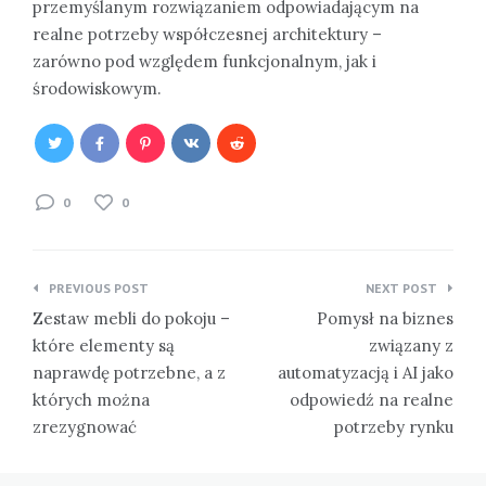
przemyślanym rozwiązaniem odpowiadającym na
realne potrzeby współczesnej architektury –
zarówno pod względem funkcjonalnym, jak i
środowiskowym.
0
0
Nawigacja
PREVIOUS POST
NEXT POST
wpisu
Zestaw mebli do pokoju –
Pomysł na biznes
które elementy są
związany z
naprawdę potrzebne, a z
automatyzacją i AI jako
których można
odpowiedź na realne
zrezygnować
potrzeby rynku