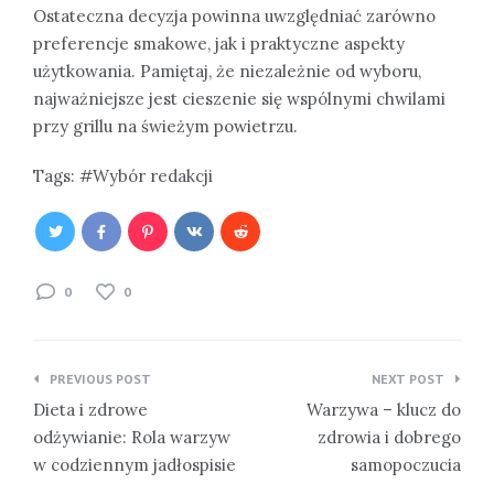
Ostateczna decyzja powinna uwzględniać zarówno
preferencje smakowe, jak i praktyczne aspekty
użytkowania. Pamiętaj, że niezależnie od wyboru,
najważniejsze jest cieszenie się wspólnymi chwilami
przy grillu na świeżym powietrzu.
Tags:
Wybór redakcji
0
0
Nawigacja
PREVIOUS POST
NEXT POST
wpisu
Dieta i zdrowe
Warzywa – klucz do
odżywianie: Rola warzyw
zdrowia i dobrego
w codziennym jadłospisie
samopoczucia