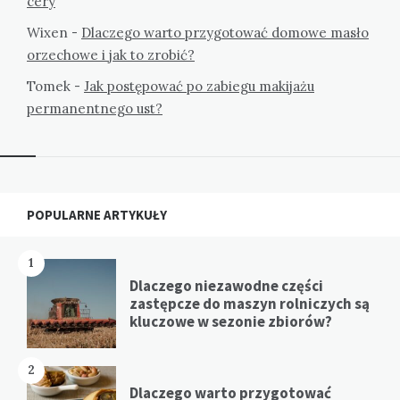
cery
Wixen
-
Dlaczego warto przygotować domowe masło
orzechowe i jak to zrobić?
Tomek
-
Jak postępować po zabiegu makijażu
permanentnego ust?
Widgets
POPULARNE ARTYKUŁY
1
Dlaczego niezawodne części
zastępcze do maszyn rolniczych są
kluczowe w sezonie zbiorów?
2
Dlaczego warto przygotować