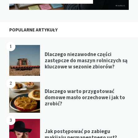
POPULARNE ARTYKUŁY
1
Dlaczego niezawodne części
zastępcze do maszyn rolniczych są
kluczowe w sezonie zbiorów?
2
Dlaczego warto przygotować
domowe masło orzechowe i jak to
zrobić?
3
Jak postępować po zabiegu
makijażu permanentnego ust?