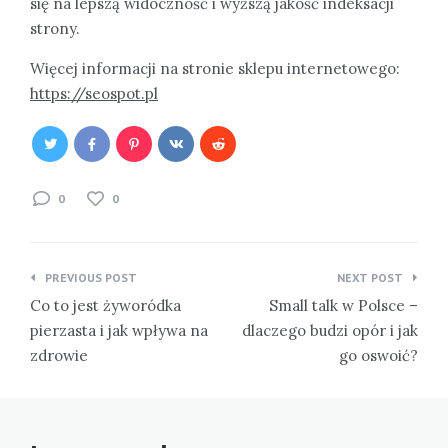
się na lepszą widoczność i wyższą jakość indeksacji
strony.
Więcej informacji na stronie sklepu internetowego:
https://seospot.pl
0
0
Nawigacja
PREVIOUS POST
NEXT POST
wpisu
Co to jest żyworódka
Small talk w Polsce –
pierzasta i jak wpływa na
dlaczego budzi opór i jak
zdrowie
go oswoić?