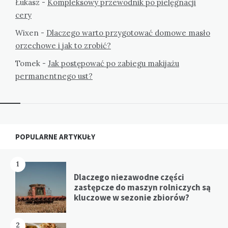
Łukasz
-
Kompleksowy przewodnik po pielęgnacji
cery
Wixen
-
Dlaczego warto przygotować domowe masło
orzechowe i jak to zrobić?
Tomek
-
Jak postępować po zabiegu makijażu
permanentnego ust?
Widgets
POPULARNE ARTYKUŁY
1
Dlaczego niezawodne części
zastępcze do maszyn rolniczych są
kluczowe w sezonie zbiorów?
2