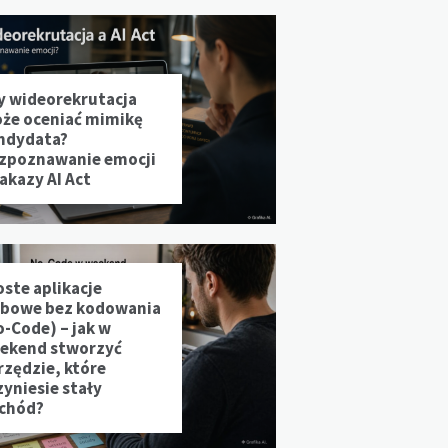
y wideorekrutacja
że oceniać mimikę
ndydata?
zpoznawanie emocji
zakazy AI Act
oste aplikacje
bowe bez kodowania
o-Code) – jak w
ekend stworzyć
rzędzie, które
zyniesie stały
chód?