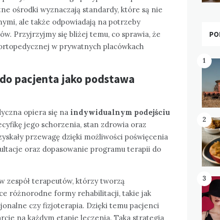
ne ośrodki wyznaczają standardy, które są nie
nymi, ale także odpowiadają na potrzeby
w. Przyjrzyjmy się bliżej temu, co sprawia, że
PO
 ortopedycznej w prywatnych placówkach
1
 do pacjenta jako podstawa
dyczna opiera się na
indywidualnym podejściu
2
ecyfikę jego schorzenia, stan zdrowia oraz
zyskały przewagę dzięki możliwości poświęcenia
ultacje oraz dopasowanie programu terapii do
3
 w zespół terapeutów, którzy tworzą
e różnorodne formy rehabilitacji, takie jak
onalne czy fizjoterapia. Dzięki temu pacjenci
cie na każdym etapie leczenia. Taka strategia