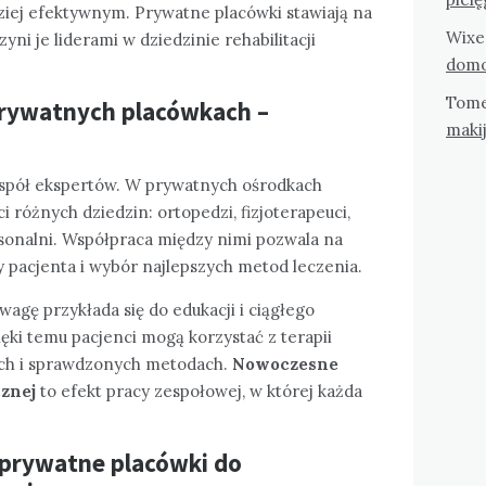
dziej efektywnym. Prywatne placówki stawiają na
Wixe
yni je liderami w dziedzinie rehabilitacji
domo
Tom
prywatnych placówkach –
maki
zespół ekspertów. W prywatnych ośrodkach
ci różnych dziedzin: ortopedzi, fizjoterapeuci,
rsonalni. Współpraca między nimi pozwala na
 pacjenta i wybór najlepszych metod leczenia.
agę przykłada się do edukacji i ciągłego
ięki temu pacjenci mogą korzystać z terapii
ch i sprawdzonych metodach.
Nowoczesne
cznej
to efekt pracy zespołowej, w której każda
prywatne placówki do