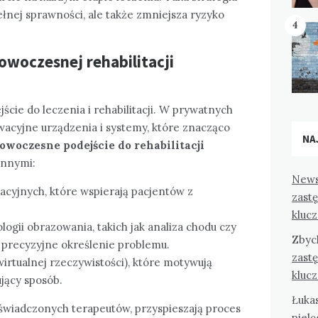
ełnej sprawności, ale także zmniejsza ryzyko
4
owoczesnej rehabilitacji
ście do leczenia i rehabilitacji. W prywatnych
wacyjne urządzenia i systemy, które znacząco
NA
owoczesne podejście do rehabilitacji
innymi:
News
acyjnych, które wspierają pacjentów z
zast
kluc
gii obrazowania, takich jak analiza chodu czy
Zbyc
 precyzyjne określenie problemu.
zast
irtualnej rzeczywistości), które motywują
kluc
jący sposób.
Łuka
świadczonych terapeutów, przyspieszają proces
pielę