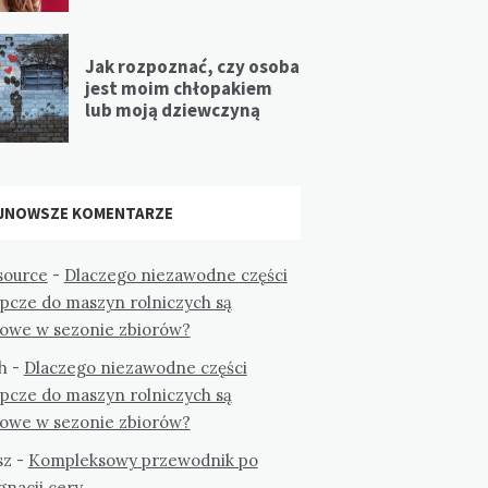
Jak rozpoznać, czy osoba
jest moim chłopakiem
lub moją dziewczyną
JNOWSZE KOMENTARZE
ource
-
Dlaczego niezawodne części
ępcze do maszyn rolniczych są
zowe w sezonie zbiorów?
h
-
Dlaczego niezawodne części
ępcze do maszyn rolniczych są
zowe w sezonie zbiorów?
sz
-
Kompleksowy przewodnik po
gnacji cery