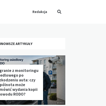
Redakcja
JNOWSZE ARTYKUŁY
granie z monitoringu
iedlowego po
zkodzeniu auta: czy
pólnota może
mówić wydania kopii
powodu RODO?