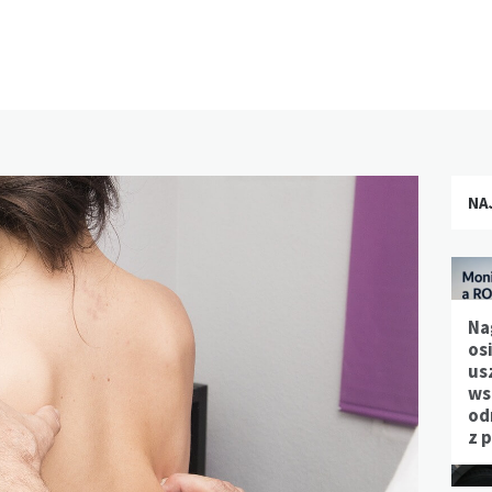
NA
Na
os
us
ws
od
z 