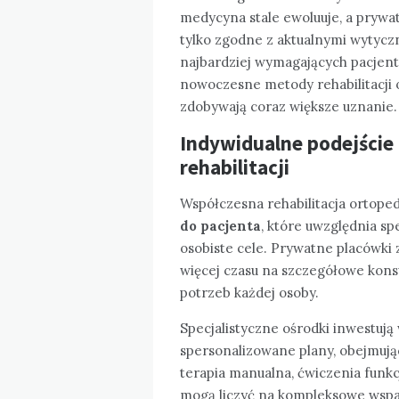
medycyna stale ewoluuje, a prywat
tylko zgodne z aktualnymi wytycz
najbardziej wymagających pacjentó
nowoczesne metody rehabilitacji
zdobywają coraz większe uznanie.
Indywidualne podejście
rehabilitacji
Współczesna rehabilitacja ortope
do pacjenta
, które uwzględnia sp
osobiste cele. Prywatne placówki 
więcej czasu na szczegółowe kons
potrzeb każdej osoby.
Specjalistyczne ośrodki inwestują
spersonalizowane plany, obejmując
terapia manualna, ćwiczenia funkcj
mogą liczyć na kompleksowe wspar