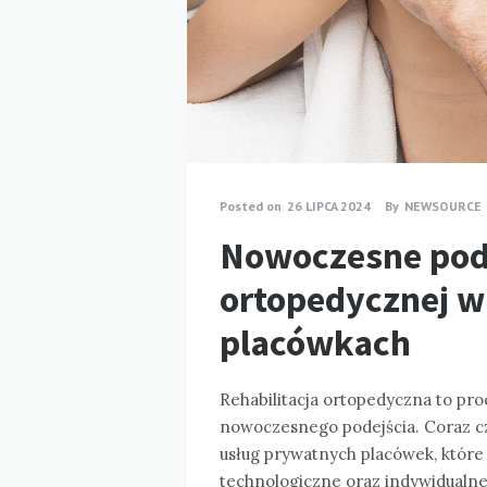
Posted on
26 LIPCA 2024
By
NEWSOURCE
Nowoczesne podej
ortopedycznej 
placówkach
Rehabilitacja ortopedyczna to pr
nowoczesnego podejścia. Coraz czę
usług prywatnych placówek, któr
technologiczne oraz indywidualn