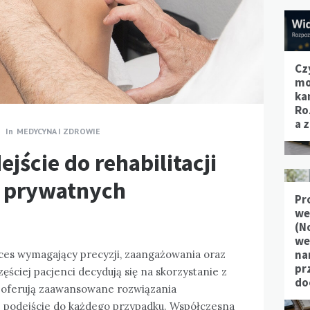
Cz
mo
ka
Ro
a 
In
MEDYCYNA I ZDROWIE
ście do rehabilitacji
w prywatnych
Pr
we
(N
we
na
oces wymagający precyzji, zaangażowania oraz
pr
ściej pacjenci decydują się na skorzystanie z
do
e oferują zaawansowane rozwiązania
e podejście do każdego przypadku. Współczesna