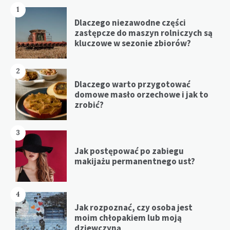
1
Dlaczego niezawodne części
zastępcze do maszyn rolniczych są
kluczowe w sezonie zbiorów?
2
Dlaczego warto przygotować
domowe masło orzechowe i jak to
zrobić?
3
Jak postępować po zabiegu
makijażu permanentnego ust?
4
Jak rozpoznać, czy osoba jest
moim chłopakiem lub moją
dziewczyną