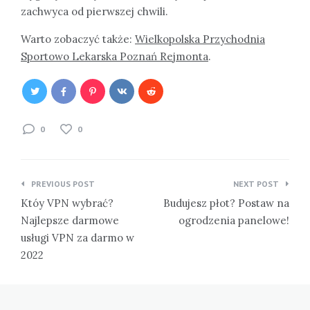
zachwyca od pierwszej chwili.
Warto zobaczyć także:
Wielkopolska Przychodnia
Sportowo Lekarska Poznań Rejmonta
.
0
0
Nawigacja
PREVIOUS POST
NEXT POST
wpisu
Któy VPN wybrać?
Budujesz płot? Postaw na
Najlepsze darmowe
ogrodzenia panelowe!
usługi VPN za darmo w
2022