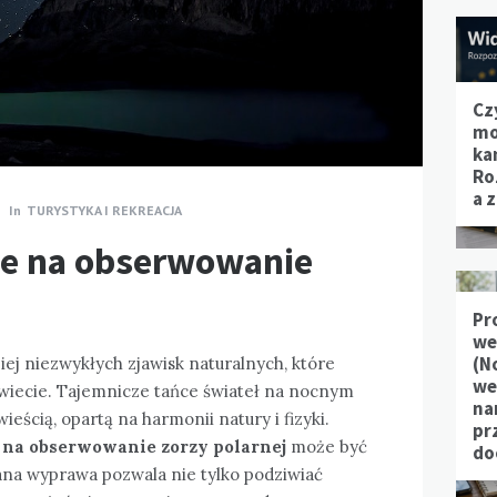
Cz
mo
ka
Ro
a 
In
TURYSTYKA I REKREACJA
ce na obserwowanie
Pr
we
(N
iej niezwykłych zjawisk naturalnych, które
we
świecie. Tajemnicze tańce świateł na nocnym
na
ieścią, opartą na harmonii natury i fizyki.
pr
a na obserwowanie zorzy polarnej
może być
do
na wyprawa pozwala nie tylko podziwiać