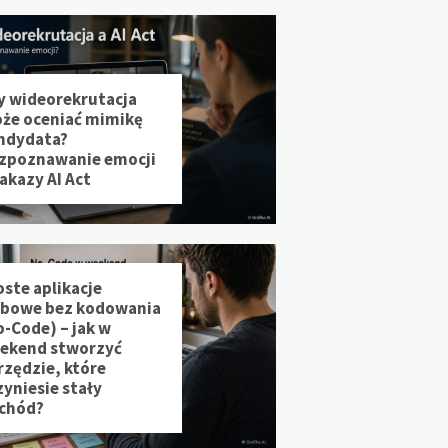
y wideorekrutacja
że oceniać mimikę
ndydata?
zpoznawanie emocji
zakazy AI Act
oste aplikacje
bowe bez kodowania
o-Code) – jak w
ekend stworzyć
rzędzie, które
zyniesie stały
chód?