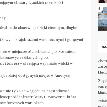
jącym obszary wysokich szerokości
4
eżą:
idealne do obserwacji dzięki ciemnym, długim
ątkowymi krajobrazami wulkanicznymi i gorącymi
NA
lnie w miejscowościach takich jak Rovaniemi,
luksusowych szklanych igloo.
News
rritories)
– oferująca wspaniałe widoki w
zast
kluc
najbardziej dostępnych miejsc w Ameryce
Zbyc
zast
ze nie tylko ze względu na częstotliwość
kluc
dostępność infrastruktury turystycznej, która
Łuka
w komfortowych warunkach.
pielę