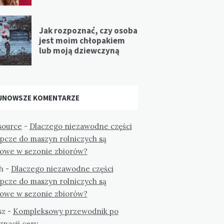
Jak rozpoznać, czy osoba
jest moim chłopakiem
lub moją dziewczyną
JNOWSZE KOMENTARZE
ource
-
Dlaczego niezawodne części
ępcze do maszyn rolniczych są
zowe w sezonie zbiorów?
h
-
Dlaczego niezawodne części
ępcze do maszyn rolniczych są
zowe w sezonie zbiorów?
sz
-
Kompleksowy przewodnik po
gnacji cery