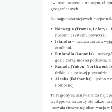
zwanym owalem zorzowym, obejmu
geograficznych.
Do najpopularniejszych miejsc nal
Norwegia (Tromsø, Lofoty)
– 
nocom i czystemu powietrzu.
Islandia
– łącząca zorze z wyj
źródłami.
Finlandia (Laponia)
– szczegó
gdzie zorzę można podziwiać z 
Kanada (Yukon, Northwest Te
dzikiej, dziewiczej przyrodzie.
Alaska (Fairbanks)
– jedno z 
Północnej.
Te regiony są uznawane za najleps
występowania zorzy, ale także na 
pozwala cieszyć się obserwacją 