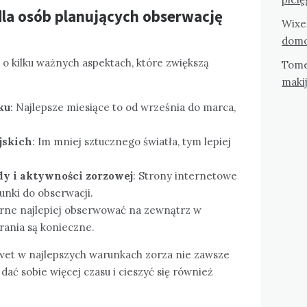
la osób planujących obserwację
Wixe
domo
o kilku ważnych aspektach, które zwiększą
Tom
maki
ku
: Najlepsze miesiące to od września do marca,
jskich
: Im mniej sztucznego światła, tym lepiej
y i aktywności zorzowej
: Strony internetowe
runki do obserwacji.
arne najlepiej obserwować na zewnątrz w
rania są konieczne.
awet w najlepszych warunkach zorza nie zawsze
ać sobie więcej czasu i cieszyć się również