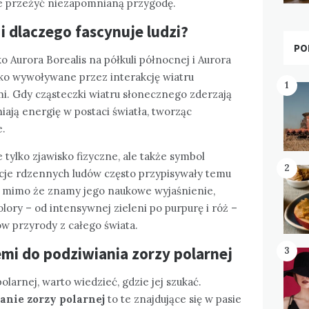
że przeżyć niezapomnianą przygodę.
i dlaczego fascynuje ludzi?
PO
o Aurora Borealis na półkuli północnej i Aurora
isko wywoływane przez interakcję wiatru
1
. Gdy cząsteczki wiatru słonecznego zderzają
iają energię w postaci światła, tworząc
e.
e tylko zjawisko fizyczne, ale także symbol
2
ycje rdzennych ludów często przypisywały temu
, mimo że znamy jego naukowe wyjaśnienie,
lory – od intensywnej zieleni po purpurę i róż –
ów przyrody z całego świata.
emi do podziwiania zorzy polarnej
3
olarnej, warto wiedzieć, gdzie jej szukać.
anie zorzy polarnej
to te znajdujące się w pasie