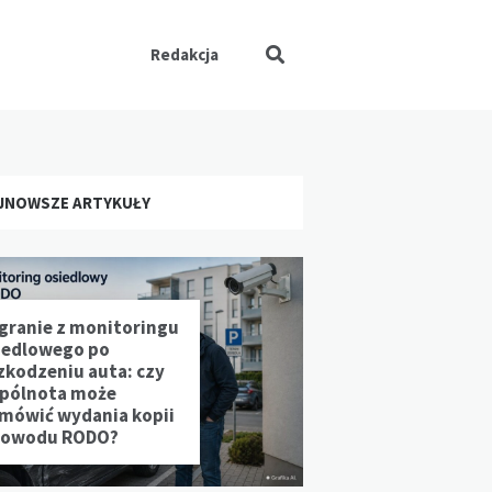
Redakcja
JNOWSZE ARTYKUŁY
granie z monitoringu
iedlowego po
zkodzeniu auta: czy
pólnota może
mówić wydania kopii
powodu RODO?