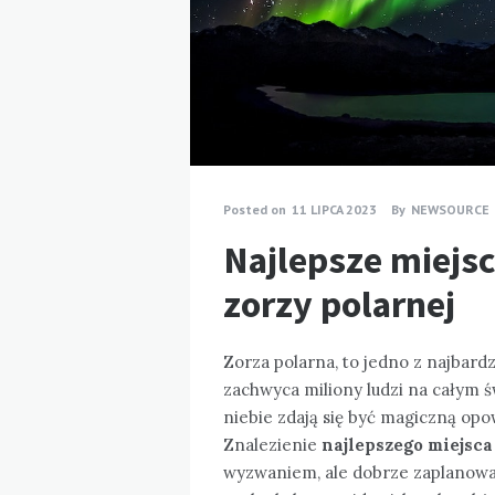
Posted on
11 LIPCA 2023
By
NEWSOURCE
Najlepsze miejs
zorzy polarnej
Zorza polarna, to jedno z najbardz
zachwyca miliony ludzi na całym 
niebie zdają się być magiczną opow
Znalezienie
najlepszego miejsc
wyzwaniem, ale dobrze zaplanowa