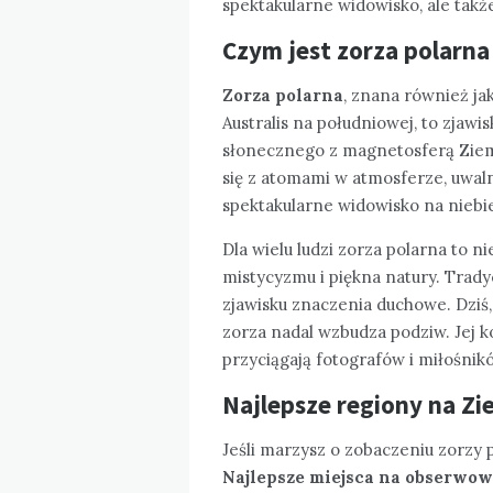
spektakularne widowisko, ale tak
Czym jest zorza polarna 
Zorza polarna
, znana również jak
Australis na południowej, to zjaw
słonecznego z magnetosferą Ziemi
się z atomami w atmosferze, uwaln
spektakularne widowisko na niebi
Dla wielu ludzi zorza polarna to ni
mistycyzmu i piękna natury. Trad
zjawisku znaczenia duchowe. Dziś
zorza nadal wzbudza podziw. Jej ko
przyciągają fotografów i miłośnik
Najlepsze regiony na Zi
Jeśli marzysz o zobaczeniu zorzy p
Najlepsze miejsca na obserwow