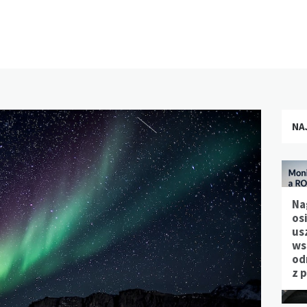
NA
Na
os
us
ws
od
z 