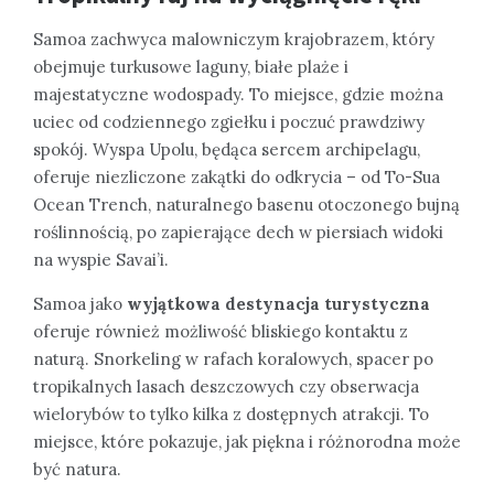
Samoa zachwyca malowniczym krajobrazem, który
obejmuje turkusowe laguny, białe plaże i
majestatyczne wodospady. To miejsce, gdzie można
uciec od codziennego zgiełku i poczuć prawdziwy
spokój. Wyspa Upolu, będąca sercem archipelagu,
oferuje niezliczone zakątki do odkrycia – od To-Sua
Ocean Trench, naturalnego basenu otoczonego bujną
roślinnością, po zapierające dech w piersiach widoki
na wyspie Savai’i.
Samoa jako
wyjątkowa destynacja turystyczna
oferuje również możliwość bliskiego kontaktu z
naturą. Snorkeling w rafach koralowych, spacer po
tropikalnych lasach deszczowych czy obserwacja
wielorybów to tylko kilka z dostępnych atrakcji. To
miejsce, które pokazuje, jak piękna i różnorodna może
być natura.