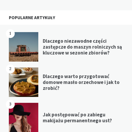
Widgets
POPULARNE ARTYKUŁY
1
Dlaczego niezawodne części
zastępcze do maszyn rolniczych są
kluczowe w sezonie zbiorów?
2
Dlaczego warto przygotować
domowe masło orzechowe i jak to
zrobić?
3
Jak postępować po zabiegu
makijażu permanentnego ust?