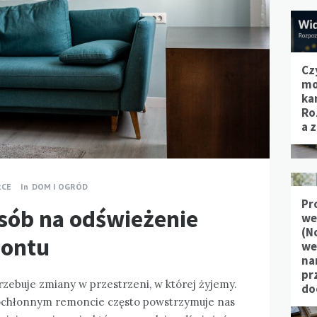
Cz
mo
ka
Ro
a 
RCE
In
DOM I OGRÓD
Pr
osób na odświeżenie
we
(N
montu
we
na
pr
rzebuje zmiany w przestrzeni, w której żyjemy.
do
ochłonnym remoncie często powstrzymuje nas