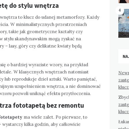
tę do stylu wnętrza
4
 wnętrza to klucz do udanej metamorfozy. Każdy
ścia. W minimalistycznych przestrzeniach
ory, takie jak geometryczne kształty czy
a w stylu skandynawskim mogą zyskać na
y – lasy, góry czy delikatne kwiaty będą
NA
się o bardziej wyraziste wzory, na przykład
 detale. W klasycznych wnętrzach natomiast
News
 lub reprodukcje dzieł sztuki. Warto pamiętać,
zast
nijnym uzupełnieniem wnętrza, a nie dominować
kluc
wzoru pozwoli uniknąć efektu przytłoczenia.
Zbyc
trza fototapetą bez remontu
zast
kluc
fototapety
ma wiele zalet. Po pierwsze, to
Łuka
 wystarczy kilka godzin, aby całkowicie
pielę