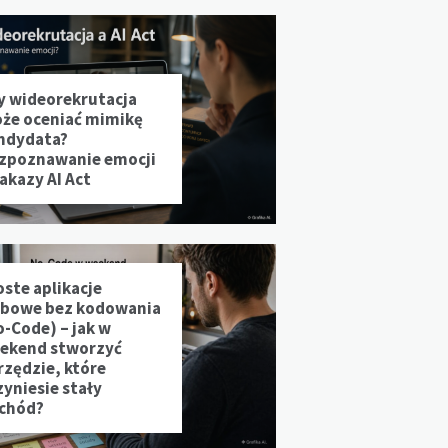
y wideorekrutacja
że oceniać mimikę
ndydata?
zpoznawanie emocji
zakazy AI Act
oste aplikacje
bowe bez kodowania
o-Code) – jak w
ekend stworzyć
rzędzie, które
zyniesie stały
chód?