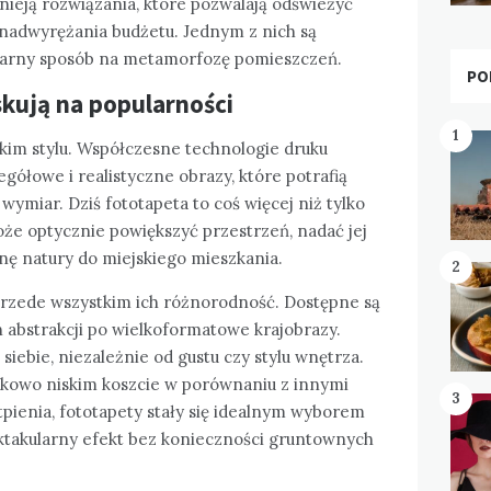
tnieją rozwiązania, które pozwalają odświeżyć
 nadwyrężania budżetu. Jednym z nich są
ularny sposób na metamorfozę pomieszczeń.
PO
kują na popularności
1
lkim stylu. Współczesne technologie druku
gółowe i realistyczne obrazy, które potrafią
ymiar. Dziś fototapeta to coś więcej niż tylko
oże optycznie powiększyć przestrzeń, nadać jej
nę natury do miejskiego mieszkania.
2
 Przede wszystkim ich różnorodność. Dostępne są
 abstrakcji po wielkoformatowe krajobrazy.
 siebie, niezależnie od gustu czy stylu wnętrza.
nkowo niskim koszcie w porównaniu z innymi
3
pienia, fototapety stały się idealnym wyborem
ektakularny efekt bez konieczności gruntownych