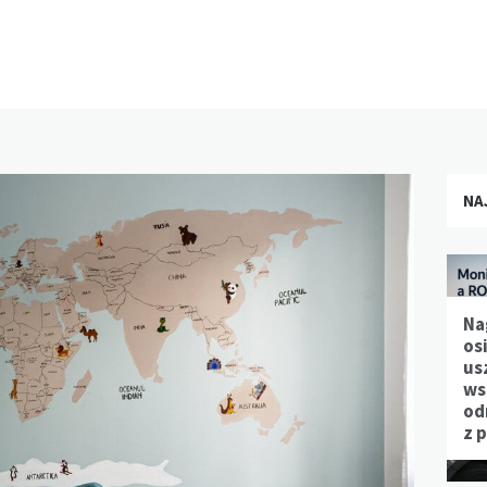
NA
Na
os
us
ws
od
z 