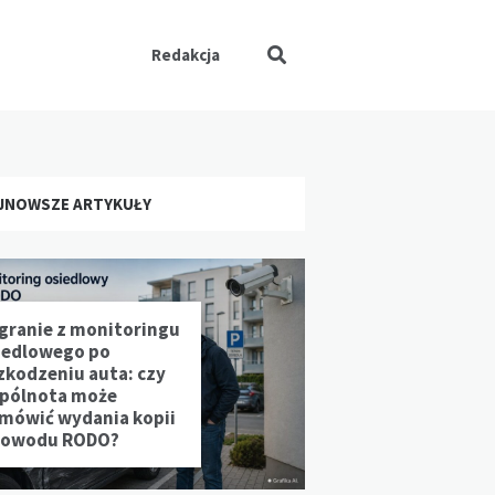
Redakcja
JNOWSZE ARTYKUŁY
granie z monitoringu
iedlowego po
zkodzeniu auta: czy
pólnota może
mówić wydania kopii
powodu RODO?