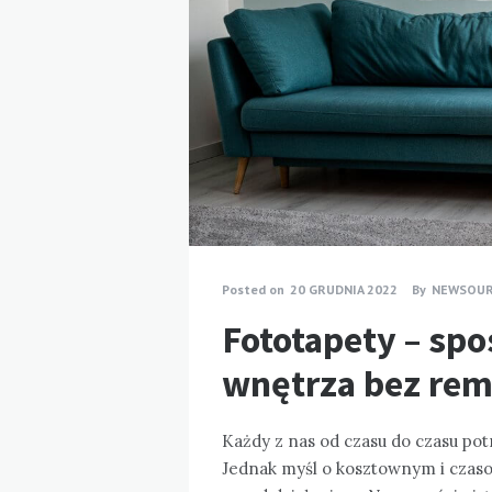
Posted on
20 GRUDNIA 2022
By
NEWSOU
Fototapety – sp
wnętrza bez re
Każdy z nas od czasu do czasu pot
Jednak myśl o kosztownym i czas