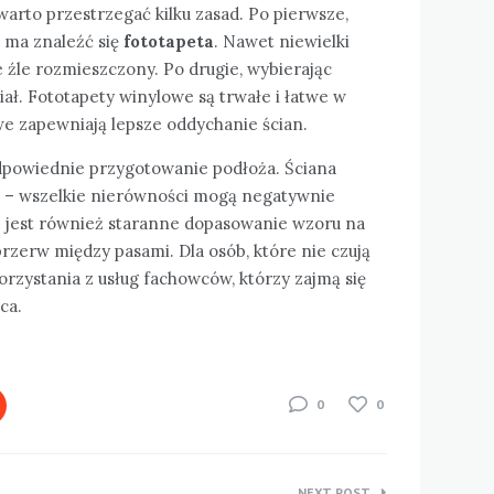
warto przestrzegać kilku zasad. Po pierwsze,
j ma znaleźć się
fototapeta
. Nawet niewielki
 źle rozmieszczony. Po drugie, wybierając
ał. Fototapety winylowe są trwałe i łatwe w
we zapewniają lepsze oddychanie ścian.
dpowiednie przygotowanie podłoża. Ściana
ta – wszelkie nierówności mogą negatywnie
 jest również staranne dopasowanie wzoru na
rzerw między pasami. Dla osób, które nie czują
skorzystania z usług fachowców, którzy zajmą się
ca.
0
0
NEXT POST