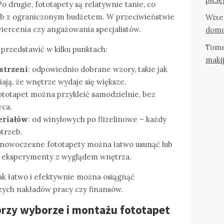
 drugie, fototapety są relatywnie tanie, co
sób z ograniczonym budżetem. W przeciwieństwie
Wixe
iercenia czy angażowania specjalistów.
domo
Tom
rzedstawić w kilku punktach:
maki
strzeni
: odpowiednio dobrane wzory, takie jak
ają, że wnętrze wydaje się większe.
fototapet można przykleić samodzielnie, bez
ca.
eriałów
: od winylowych po flizelinowe – każdy
otrzeb.
 nowoczesne fototapety można łatwo usunąć lub
e eksperymenty z wyglądem wnętrza.
jak łatwo i efektywnie można osiągnąć
zych nakładów pracy czy finansów.
rzy wyborze i montażu fototapet