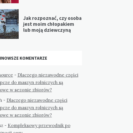
Jak rozpoznać, czy osoba
jest moim chłopakiem
lub moją dziewczyną
JNOWSZE KOMENTARZE
ource
-
Dlaczego niezawodne części
ępcze do maszyn rolniczych są
zowe w sezonie zbiorów?
h
-
Dlaczego niezawodne części
ępcze do maszyn rolniczych są
zowe w sezonie zbiorów?
sz
-
Kompleksowy przewodnik po
gnacji cery