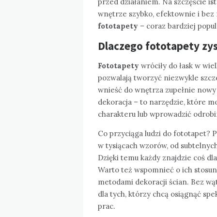
przed działaniem. Na szczęście is
wnętrze szybko, efektownie i bez
fototapety
– coraz bardziej pop
Dlaczego fototapety zys
Fototapety
wróciły do łask w wie
pozwalają tworzyć niezwykle szcze
wnieść do wnętrza zupełnie nowy w
dekoracja – to narzędzie, które m
charakteru lub wprowadzić odrobi
Co przyciąga ludzi do fototapet?
w tysiącach wzorów, od subtelnych
Dzięki temu każdy znajdzie coś dla
Warto też wspomnieć o ich stosu
metodami dekoracji ścian. Bez wąt
dla tych, którzy chcą osiągnąć sp
prac.