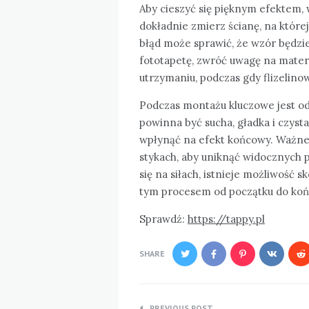
Aby cieszyć się pięknym efektem, 
dokładnie zmierz ścianę, na które
błąd może sprawić, że wzór będzie
fototapetę, zwróć uwagę na materi
utrzymaniu, podczas gdy flizelino
Podczas montażu kluczowe jest o
powinna być sucha, gładka i czys
wpłynąć na efekt końcowy. Ważne
stykach, aby uniknąć widocznych p
się na siłach, istnieje możliwość 
tym procesem od początku do koń
Sprawdź:
https://tappy.pl
SHARE
Nawigacja
PREVIOUS POST