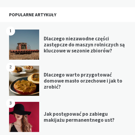
Widgets
POPULARNE ARTYKUŁY
1
Dlaczego niezawodne części
zastępcze do maszyn rolniczych są
kluczowe w sezonie zbiorów?
2
Dlaczego warto przygotować
domowe masło orzechowe i jak to
zrobić?
3
Jak postępować po zabiegu
makijażu permanentnego ust?