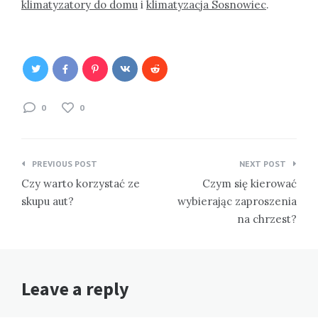
klimatyzatory do domu
i
klimatyzacja Sosnowiec
.
0
0
Nawigacja
PREVIOUS POST
NEXT POST
wpisu
Czy warto korzystać ze
Czym się kierować
skupu aut?
wybierając zaproszenia
na chrzest?
Leave a reply