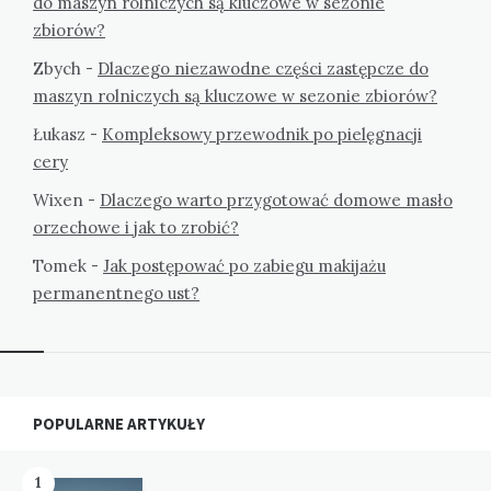
do maszyn rolniczych są kluczowe w sezonie
zbiorów?
Zbych
-
Dlaczego niezawodne części zastępcze do
maszyn rolniczych są kluczowe w sezonie zbiorów?
Łukasz
-
Kompleksowy przewodnik po pielęgnacji
cery
Wixen
-
Dlaczego warto przygotować domowe masło
orzechowe i jak to zrobić?
Tomek
-
Jak postępować po zabiegu makijażu
permanentnego ust?
Widgets
POPULARNE ARTYKUŁY
1