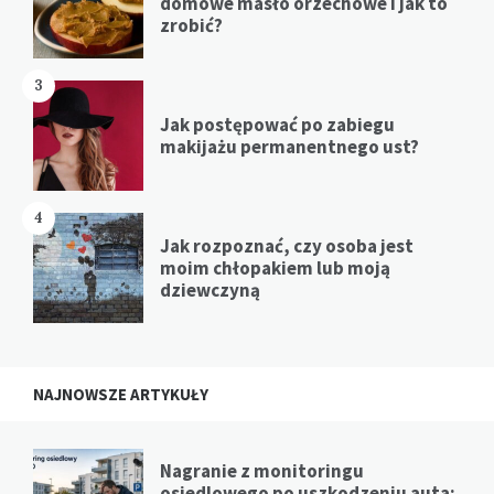
domowe masło orzechowe i jak to
zrobić?
3
Jak postępować po zabiegu
makijażu permanentnego ust?
4
Jak rozpoznać, czy osoba jest
moim chłopakiem lub moją
dziewczyną
NAJNOWSZE ARTYKUŁY
Nagranie z monitoringu
osiedlowego po uszkodzeniu auta: