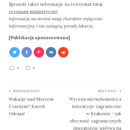
Sprawdź także informacje na ten temat tutaj:
rezonans magnetyczny
Informacje na stronie mają charakter wyłącznie
informacyjny i nie zastąpią porady lekarza
[Publikacja sponsorowana]
0
0
Nawigacja
PREVIOUS POST
NEXT POST
wpisu
Wakacje nad Morzem
Wycena nieruchomości a
Czarnym? Kurort
inwestycje zagraniczne
Odessa!
w Krakowie – jak
obecność zagranicznych
inwestorów wpływa na