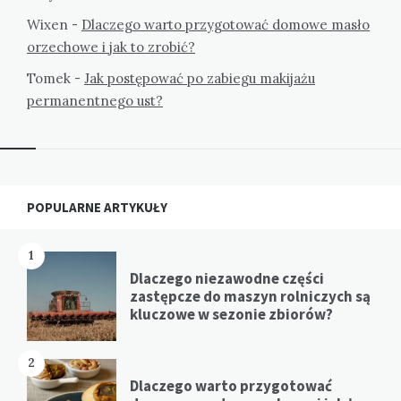
Wixen
-
Dlaczego warto przygotować domowe masło
orzechowe i jak to zrobić?
Tomek
-
Jak postępować po zabiegu makijażu
permanentnego ust?
Widgets
POPULARNE ARTYKUŁY
1
Dlaczego niezawodne części
zastępcze do maszyn rolniczych są
kluczowe w sezonie zbiorów?
2
Dlaczego warto przygotować