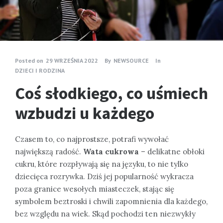
Posted on
29 WRZEŚNIA 2022
By
NEWSOURCE
In
DZIECI I RODZINA
Coś słodkiego, co uśmiech
wzbudzi u każdego
Czasem to, co najprostsze, potrafi wywołać
największą radość.
Wata cukrowa
– delikatne obłoki
cukru, które rozpływają się na języku, to nie tylko
dziecięca rozrywka. Dziś jej popularność wykracza
poza granice wesołych miasteczek, stając się
symbolem beztroski i chwili zapomnienia dla każdego,
bez względu na wiek. Skąd pochodzi ten niezwykły