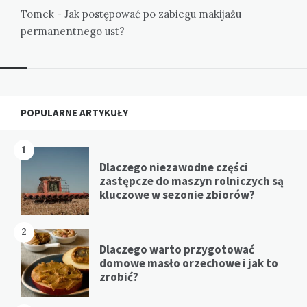
Tomek
-
Jak postępować po zabiegu makijażu
permanentnego ust?
Widgets
POPULARNE ARTYKUŁY
1
Dlaczego niezawodne części
zastępcze do maszyn rolniczych są
kluczowe w sezonie zbiorów?
2
Dlaczego warto przygotować
domowe masło orzechowe i jak to
zrobić?