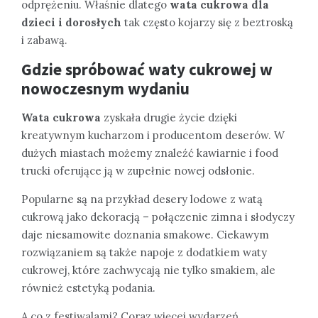
odprężeniu. Właśnie dlatego
wata cukrowa dla
dzieci i dorosłych
tak często kojarzy się z beztroską
i zabawą.
Gdzie spróbować waty cukrowej w
nowoczesnym wydaniu
Wata cukrowa
zyskała drugie życie dzięki
kreatywnym kucharzom i producentom deserów. W
dużych miastach możemy znaleźć kawiarnie i food
trucki oferujące ją w zupełnie nowej odsłonie.
Popularne są na przykład desery lodowe z watą
cukrową jako dekoracją – połączenie zimna i słodyczy
daje niesamowite doznania smakowe. Ciekawym
rozwiązaniem są także napoje z dodatkiem waty
cukrowej, które zachwycają nie tylko smakiem, ale
również estetyką podania.
A co z festiwalami? Coraz więcej wydarzeń