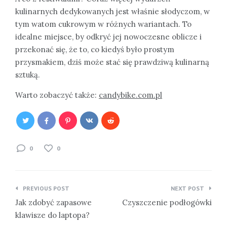
kulinarnych dedykowanych jest właśnie słodyczom, w
tym watom cukrowym w różnych wariantach. To
idealne miejsce, by odkryć jej nowoczesne oblicze i
przekonać się, że to, co kiedyś było prostym
przysmakiem, dziś może stać się prawdziwą kulinarną
sztuką.
Warto zobaczyć także:
candybike.com.pl
0
0
Nawigacja
PREVIOUS POST
NEXT POST
wpisu
Jak zdobyć zapasowe
Czyszczenie podłogówki
klawisze do laptopa?