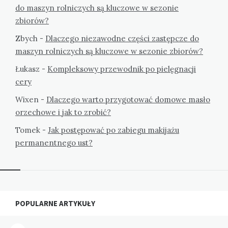
do maszyn rolniczych są kluczowe w sezonie
zbiorów?
Zbych
-
Dlaczego niezawodne części zastępcze do
maszyn rolniczych są kluczowe w sezonie zbiorów?
Łukasz
-
Kompleksowy przewodnik po pielęgnacji
cery
Wixen
-
Dlaczego warto przygotować domowe masło
orzechowe i jak to zrobić?
Tomek
-
Jak postępować po zabiegu makijażu
permanentnego ust?
Widgets
POPULARNE ARTYKUŁY