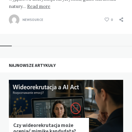
natury…
Read more
NEWSOURCE
0
NAJNOWSZE ARTYKUŁY
Czy wideorekrutacja może
oceniać mimikę kandydata?