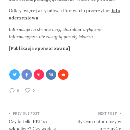
Odkryj więcej artykułów, które warto przeczytać:
fala
uderzeniowa
.
Informacje na stronie mają charakter wyłącznie
informacyjny i nie zastąpią porady lekarza.
[Publikacja sponsorowana]
0
0
Nawigacja
PREVIOUS POST
NEXT POST
wpisu
Czy butelki PET są
System chłodniczy w
szkodliwe? Czy woda z
przemyśle