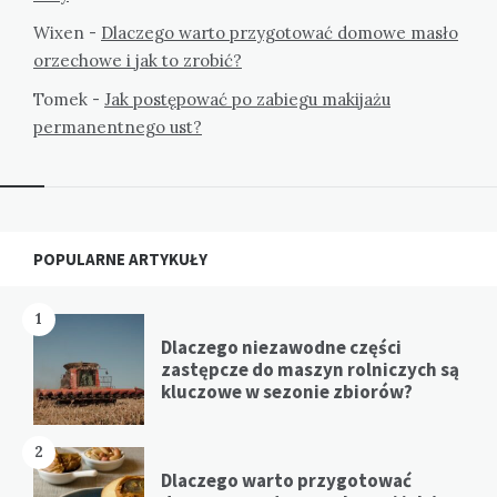
Wixen
-
Dlaczego warto przygotować domowe masło
orzechowe i jak to zrobić?
Tomek
-
Jak postępować po zabiegu makijażu
permanentnego ust?
Widgets
POPULARNE ARTYKUŁY
1
Dlaczego niezawodne części
zastępcze do maszyn rolniczych są
kluczowe w sezonie zbiorów?
2
Dlaczego warto przygotować