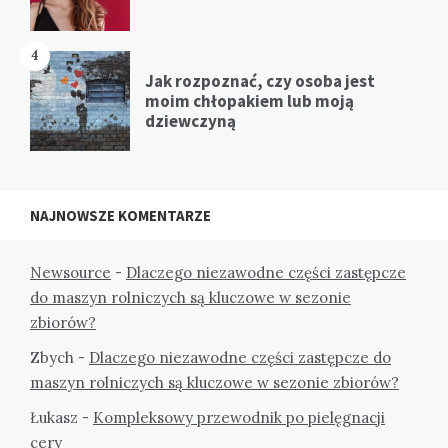
4
Jak rozpoznać, czy osoba jest
moim chłopakiem lub moją
dziewczyną
NAJNOWSZE KOMENTARZE
Newsource
-
Dlaczego niezawodne części zastępcze
do maszyn rolniczych są kluczowe w sezonie
zbiorów?
Zbych
-
Dlaczego niezawodne części zastępcze do
maszyn rolniczych są kluczowe w sezonie zbiorów?
Łukasz
-
Kompleksowy przewodnik po pielęgnacji
cery